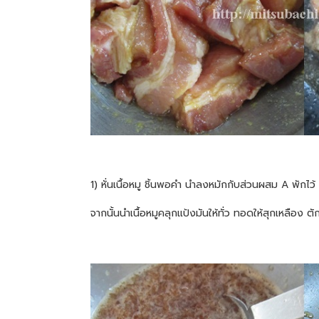
1) หั่นเนื้อหมู ชิ้นพอคำ นำลงหมักกับส่วนผสม A พักไว้
จากนั้นนำเนื้อหมูคลุกแป้งมันให้ทั่ว ทอดให้สุกเหลือง ต