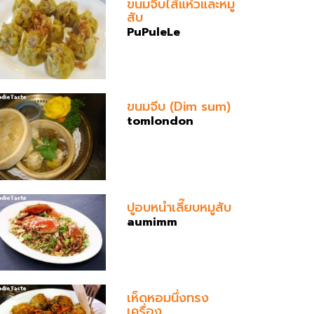
ขนมจีบไส้แห้วและหมู
สับ
PuPuleLe
ขนมจีบ (Dim sum)
tomlondon
ปูอบหนำเลี๊ยบหมูสับ
aumimm
เห็ดหอมนึ่งทรง
เครื่อง