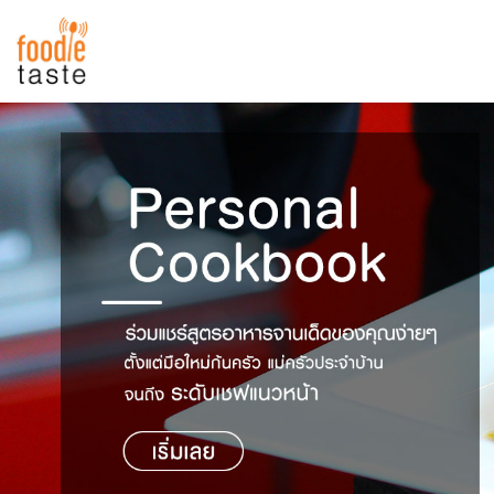
สูตรอาหาร
สูตรอาหารล่าสุด
พาไปชิม
Top Foodie
สารพันก้นครัว
เคล็ดลับน่ารู้
FoodPedia
เปรียบเทียบหน่วยการตวง
สร้าง Cookbook
เปรียบเทียบอุณหภูมิ
เปรียบเทียบน้ำหนักวัตถุดิบ