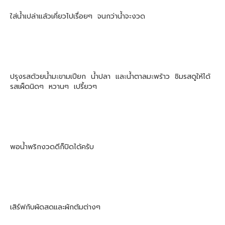
ใส่น้ำเปล่าแล้วเคี่ยวไปเรื่อยๆ จนกว่าน้ำจะงวด
ปรุงรสด้วยน้ำมะขามเปียก น้ำปลา และน้ำตาลมะพร้าว ชิมรสดูให้ได้
รสเผ็ดนิดๆ หวานๆ เปรี้ยวๆ
พอน้ำพริกงวดดีก็ปิดได้ครับ
เสิร์ฟกับผัดสดและผักต้มต่างๆ