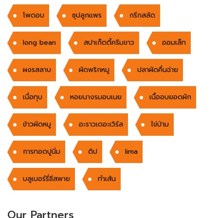
โพดอบ
ซุปลูกแพร
กรีกสลัด
long bean
สปาเก็ตตี้ครีมขาว
ออมเล็ท
ผงรสลาบ
ผัดพริกหมู
ปลาผัดคึ่นฉ่าย
เนื่อทุบ
หอยนางรมอบเนย
เนื้ออบยอดผัก
ข้าวผัดหมู
อะราวเดอะเวิร์ล
ไข่ป่าม
การทอดปูนิ่ม
ดิป
lima
บลูเบอร์รี่ชีสพาย
ทำเส้น
Our Partners