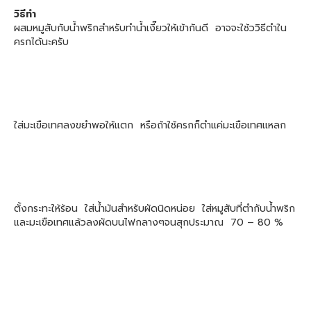
วิธีทำ
ผสมหมูสับกับน้ำพริกสำหรับทำน้ำเงี๊ยวให้เข้ากันดี อาจจะใช้ววิธีตำใน
ครกได้นะครับ
ใส่มะเขือเทศลงขยำพอให้แตก หรือถ้าใช้ครกก็ตำแค่มะเขือเทศแหลก
ตั้งกระทะให้ร้อน ใส่น้ำมันสำหรับผัดนิดหน่อย ใส่หมูสับที่ตำกับน้ำพริก
และมะเขือเทศแล้วลงผัดบนไฟกลางๆจนสุกประมาณ 70 – 80 %