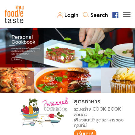
Login
Search
สูตรอาหาร
สูตรอาหารล่าสุด
พาไปชิม
Top Foodie
สารพันก้นครัว
เคล็ดลับน่ารู้
FoodPedia
เปรียบเทียบหน่วยการตวง
สูตรอาหาร
สร้าง Cookbook
ร่วมสร้าง COOK BOOK
เปรียบเทียบอุณหภูมิ
ส่วนตัว
เพียงแนะนำสูตรอาหารของ
เปรียบเทียบน้ำหนักวัตถุดิบ
คุณที่นี่
เริ่มเลย!