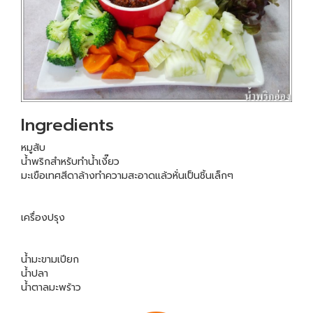
Ingredients
หมูสับ
น้ำพริกสำหรับทำน้ำเงี๊ยว
มะเขือเทศสีดาล้างทำความสะอาดแล้วหั่นเป็นชิ้นเล็กๆ
เครื่องปรุง
น้ำมะขามเปียก
น้ำปลา
น้ำตาลมะพร้าว