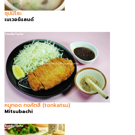
ซุปมิโซะ
เนเวอร์แลนด์
หมูทอด ทงคัตสึ (tonkatsu)
Mitsubachi