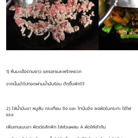
1) หั่นมะเขือตามยาว แครอทและพริกหยวก
จากนั้นนำไปทอดผ่านน้ำมันร้อน ตักขึ้นพักไว้
2) ใส่น้ำมันงา หมูสับ กระเทียม ขิง และ โทบันจัง ลงผัดในกระทะ ใช้ไฟ
แรง
เพิ่มเทนเมนจา ผัดต่อสักพัก ใส่ส่วนผสม A ผัดให้เข้ากัน