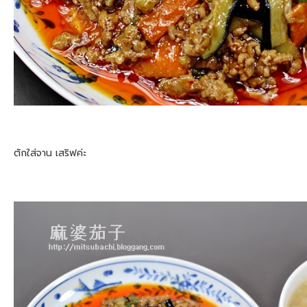
ตักใส่จาน เสริฟค่ะ