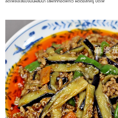
ลดไฟลงใส่แป้งมันผสมน้ำ ใส่ผักที่ทอดพักไว้ ผัดต่อสักครู่ ปิดไฟ