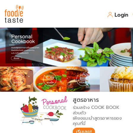
Login
สูตรอาหาร
สูตรอาหารล่าสุด
พาไปชิม
Top Foodie
สารพันก้นครัว
เคล็ดลับน่ารู้
FoodPedia
เปรียบเทียบหน่วยการตวง
สูตรอาหาร
สร้าง Cookbook
ร่วมสร้าง COOK BOOK
เปรียบเทียบอุณหภูมิ
ส่วนตัว
เพียงแนะนำสูตรอาหารของ
เปรียบเทียบน้ำหนักวัตถุดิบ
คุณที่นี่
เริ่มเลย!