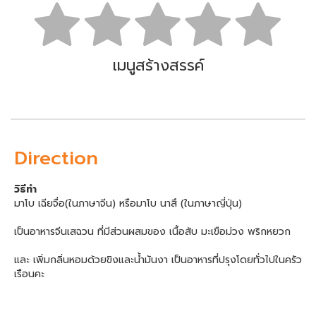
เมนูสร้างสรรค์
Direction
วิธีทำ
มาโบ เฉียจื่อ(ในภาษาจีน) หรือมาโบ นาสึ (ในภาษาญี่ปุ่น)
เป็นอาหารจีนเสฉวน ที่มีส่วนผสมของ เนื้อสับ มะเขือม่วง พริกหยวก
และ เพิ่มกลิ่นหอมด้วยขิงและน้ำมันงา เป็นอาหารที่ปรุงโดยทั่วไปในครัว
เรือนคะ