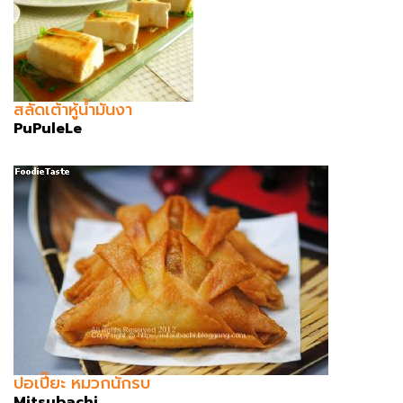
สลัดเต้าหู้น้ำมันงา
PuPuleLe
ปอเปี๊ยะ หมวกนักรบ
Mitsubachi