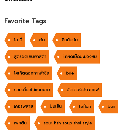
Favorite Tags
โอ นี่
ต้ม
คิมมิมบับ
สูตรผัดเส้นพาสต้า
ไก่ผัดเม็ดมะม่วงหิม
โคเก็ตดอกกะหล่ำชีส
brie
ก๋วยเตี๋ยวไก่แบบง่าย
บัตเตอร์เค้ก.กาแฟ
เคอรี่ฟลาย
ปังเย็น
teflon
bun
เพกติน
sour fish soup thai style