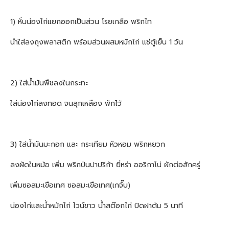
1) หั่นน่องไก่แยกออกเป็นส่วน โรยเกลือ พริกไท
นำใส่ลงถุงพลาสติก พร้อมส่วนผสมหมักไก่ แช่ตู้เย็น 1 วัน
2) ใส่น้ำมันพืชลงในกระทะ
ใส่น่องไก่ลงทอด จนสุกเหลือง พักไว้
3) ใส่น้ำมันมะกอก และ กระเทียม หัวหอม พริกหยวก
ลงผัดในหม้อ เพิ่ม พริกป่นปาปริก้า ยี่หร่า ออริกาโน่ ผักต่อสักครู่
เพิ่มซอสมะเขือเทศ ซอสมะเขือเทศ(เกจั๊บ)
น่องไก่และน้ำหมักไก่ ไวน์ขาว น้ำสต๊อกไก่ ปิดฝาต้ม 5 นาที