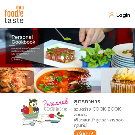
Login
สูตรอาหาร
สูตรอาหารล่าสุด
พาไปชิม
Top Foodie
สารพันก้นครัว
เคล็ดลับน่ารู้
FoodPedia
เปรียบเทียบหน่วยการตวง
สูตรอาหาร
สร้าง Cookbook
ร่วมสร้าง COOK BOOK
เปรียบเทียบอุณหภูมิ
ส่วนตัว
เพียงแนะนำสูตรอาหารของ
เปรียบเทียบน้ำหนักวัตถุดิบ
คุณที่นี่
เริ่มเลย!