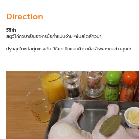
Direction
วิธีทำ
สตูว์ไก่คิวบาเป็นอาหารมื้อค่ำแบบง่าย ๆในสไตล์คิวบา
ปรุงสุกในหม้อตุ๋นแรงดัน วิธีการกินแบบคิวบาคือเสิร์ฟลงบนข้าวสุกค่ะ