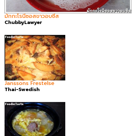
มักกะโรนีซอสขาวอบชีส
ChubbyLawyer
Janssons Frestelse
Thai-Swedish