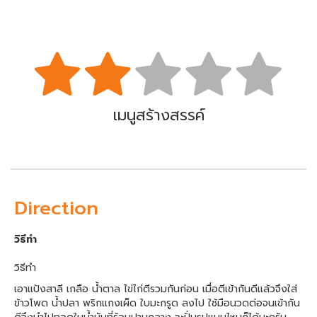
เมนูสร้างสรรค์
Direction
วิธีทำ
วิธีทำ
เอาแป้งสาลี เกลือ น้ำตาล ไข่ไก่ตีรวมกันก่อน เมื่อตีเข้ากันดีแล้วจึงใส่
ข้าวโพด น้ำปลา พริกแกงเผ็ด ใบมะกรูด ลงไป ใช้มือนวดต่อจนเข้ากัน