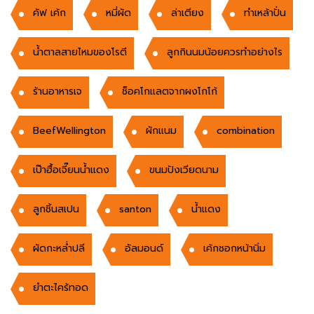
คัฟ เค้ก
หมี่ผัด
ล่าเตียง
ทำเหล้าปั่น
น้ำตาลสายไหมของโรตี
ลูกกินนมน้อยควรทำอย่างไร
ร้านอาหารเจ
ช็อคโกแลตจากผงโกโก้
BeefWellington
ผักแนม
combination
เป๊าฮื้อเจี๊ยนน้ำแดง
ขนมปังเวียดนาม
ลูกชิ้นสเปน
santon
น้ำแดง
ผัดกะหล่ำปลี
อัลมอนด์
เค้กชอกหน้านิ่ม
ยำตะไคร้ทอด