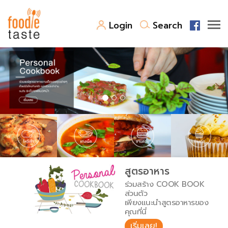
Login
Search
สูตรอาหาร
สูตรอาหารล่าสุด
พาไปชิม
Top Foodie
สารพันก้นครัว
เคล็ดลับน่ารู้
FoodPedia
เปรียบเทียบหน่วยการตวง
สูตรอาหาร
สร้าง Cookbook
ร่วมสร้าง COOK BOOK
เปรียบเทียบอุณหภูมิ
ส่วนตัว
เพียงแนะนำสูตรอาหารของ
เปรียบเทียบน้ำหนักวัตถุดิบ
คุณที่นี่
เริ่มเลย!