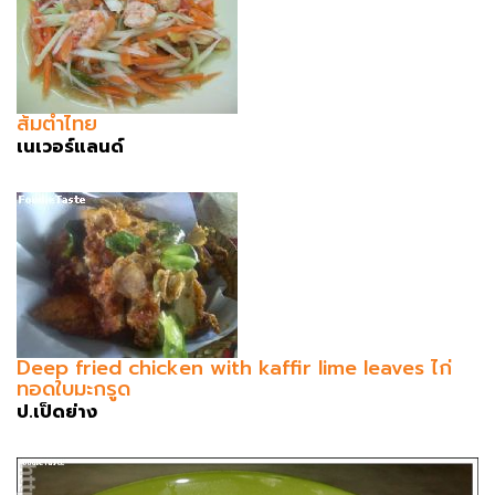
ส้มตำไทย
เนเวอร์แลนด์
Deep fried chicken with kaffir lime leaves ไก่
ทอดใบมะกรูด
ป.เป็ดย่าง