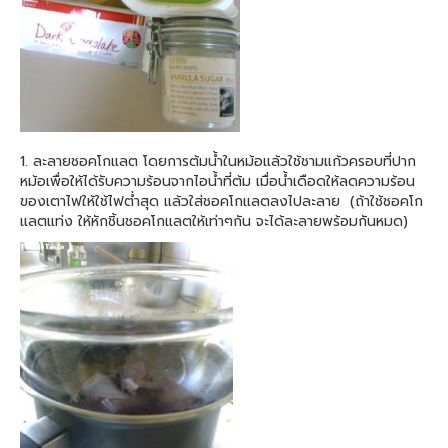
1. ละลายชอคโกแลต โดยการต้มน้ำในหม้อแล้วใช้ชามแก้วครอบที่ปาก
หม้อเพื่อให้ได้รับความร้อนจากไอน้ำที่ต้ม เมื่อน้ำเดือดให้ลดความร้อน
ของเตาไฟให้ใช้ไฟต่ำสุด แล้วใส่ชอคโกแลตลงไปละลาย (ถ้าใช้ชอคโก
แลตแท่ง ให้หักชิ้นชอคโกแลตให้เท่าๆกัน จะได้ละลายพร้อมกันหมด)