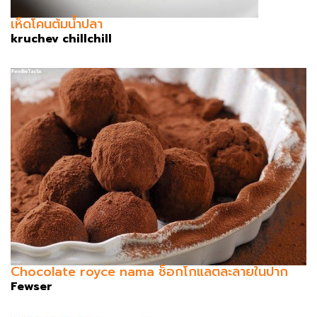
เห็ดโคนต้มน้ำปลา
kruchev chillchill
Chocolate royce nama ช็อกโกแลตละลายในปาก
Fewser