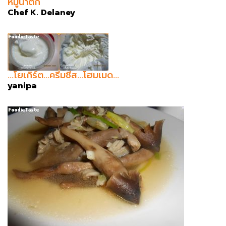
หมูน้ำตก
Chef K. Delaney
...โยเกิร์ต...ครีมชีส...โฮมเมด...
yanipa