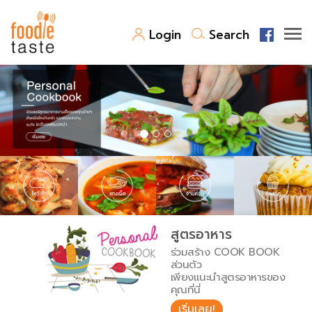
Login
Search
สูตรอาหาร
สูตรอาหารล่าสุด
พาไปชิม
Top Foodie
สารพันก้นครัว
เคล็ดลับน่ารู้
FoodPedia
เปรียบเทียบหน่วยการตวง
สูตรอาหาร
สร้าง Cookbook
ร่วมสร้าง COOK BOOK
เปรียบเทียบอุณหภูมิ
ส่วนตัว
เพียงแนะนำสูตรอาหารของ
เปรียบเทียบน้ำหนักวัตถุดิบ
คุณที่นี่
เริ่มเลย!