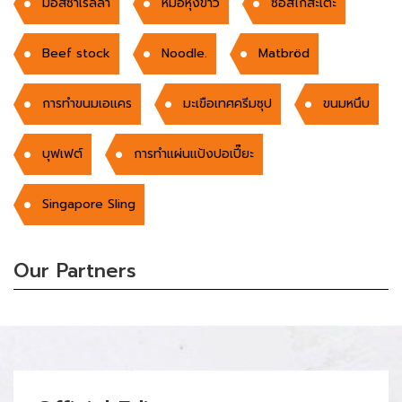
มอสซ่าเรลล่า
หม้อหุงข้าว
ซ๊อสไก่สะเต๊ะ
Beef stock
Noodle.
Matbröd
การทำขนมเอแคร
มะเขือเทศครีมซุป
ขนมหนึบ
บุฟเฟต์
การทำแผ่นแป้งปอเปี๊ยะ
Singapore Sling
Our Partners