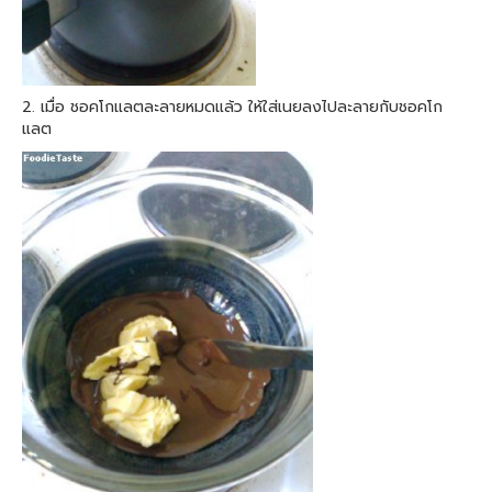
2. เมื่อ ชอคโกแลตละลายหมดแล้ว ให้ใส่เนยลงไปละลายกับชอคโก
แลต