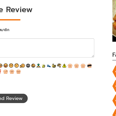
e Review
สมาชิก
F
nd Review