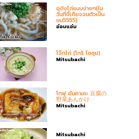
อุด้งไก่แบบง่ายๆ(ใน
วันที่ขี้เกียจจนตัวเป็น
ขน5555)
อ๋อมแอ๋ม
โจ๊กไก่ (โทริ โซซุย)
Mitsubachi
โทฟุ อันคาเคะ 豆腐の
野菜あんかけ
Mitsubachi
Mitsubachi