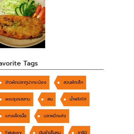
avorite Tags
ข้าวผัดปลาทูน่ากระป๋อง
สวนผักเล็ก
ผงปรุงรสลาบ
สน
น้ำพริกไก่
แกงเผ็ดเนื้อ
ปลาหมึกแห้ง
Falukorv
ต้มยำเอ็นหมู
ซาชิมิ