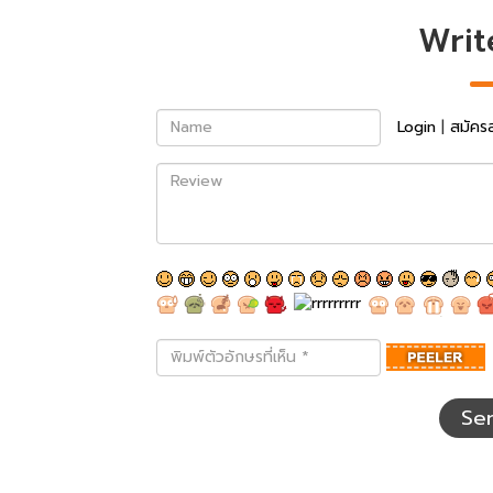
Writ
Name
Login
|
สมัคร
Review
พิมพ์
ตัว
อักษร
ที่
Se
เห็น