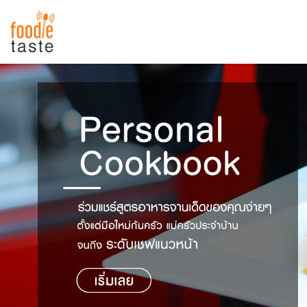
สูตรอาหาร
สูตรอาหารล่าสุด
พาไปชิม
Top Foodie
สารพันก้นครัว
เคล็ดลับน่ารู้
FoodPedia
เปรียบเทียบหน่วยการตวง
สร้าง Cookbook
เปรียบเทียบอุณหภูมิ
เปรียบเทียบน้ำหนักวัตถุดิบ