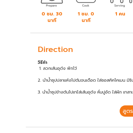
0 ชม. 30
1 ชม. 0
1 คน
นาที
นาที
Direction
วิธีทำ
1. ลวกเส้นอุด้ง พักไว้
2. นำน้ำซุปปลาแห้งไปต้มจนเดือด ใส่ซอสคิคโคเมน มิร
3. นำน้ำซุปข้างต้นไปเทใส่เส้นอุด้ง หั่นปูอัด ใส่ผัก เท
สูตร