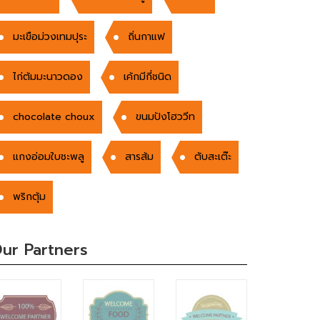
มะเขือม่วงเทมปุระ
ถิ่นกาแฟ
ไก่ต้มมะนาวดอง
เค้กมีกี่ชนิด
chocolate choux
ขนมปังโฮววีท
แกงอ่อมใบชะพลู
สารส้ม
ตับสะเต๊ะ
พริกตุ้ม
ur Partners