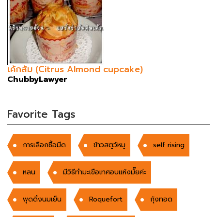
เค้กส้ม (Citrus Almond cupcake)
ChubbyLawyer
Favorite Tags
การเลือกซื้อมีด
ข้าวสตูว์หมู
self rising
หลน
มีวิธีทำมะเขือเทศอบแห้งมั๊ยค่ะ
พุดดิ้งนมเย็น
Roquefort
กุ้งทอด