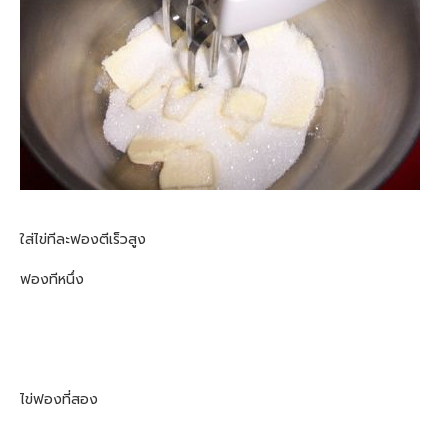
ใส่ไข่ทีละฟองตีเร็วสูง
ฟองทีหนึ่ง
ไข่ฟองที่สอง