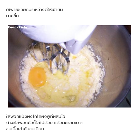
ใช้พายช่วยคนระหว่างตีให้เข้ากัน
มากขึ้น
ใส่พวกแป้งผงโกโก้ผงฟูที่ผสมไว้
ถ้าจะใส่พวกถั่วก็ใส่ไปด้วย แล้วตะล่อมเบาๆ
จนเนื้อเข้ากันจนเนียน