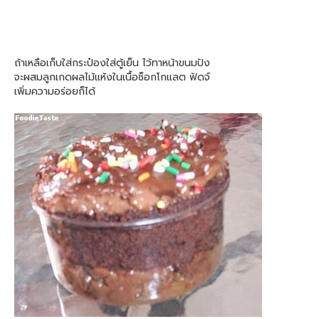
ถ้าเหลือเก็บใส่กระป๋องใส่ตู้เย็น ไว้ทาหน้าขนมปัง
จะผสมลูกเกดผลไม้แห้งในเนื้อช็อกโกแลต ฟัดจ์
เพิ่มความอร่อยก็ได้