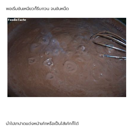
พอเริ่มข้นเหนียวก็รีบกวน จนข้นหนืด
นำไปเทปาดแต่งหน้าเค้กหรือเป็นไส้เค้กก็ได้