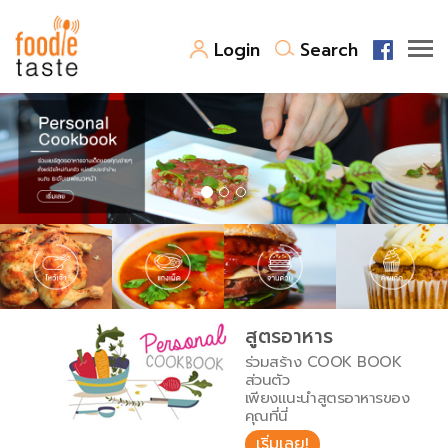
Login
Search
สูตรอาหาร
สูตรอาหารล่าสุด
พาไปชิม
Top Foodie
สารพันก้นครัว
เคล็ดลับน่ารู้
FoodPedia
เปรียบเทียบหน่วยการตวง
สูตรอาหาร
สร้าง Cookbook
ร่วมสร้าง COOK BOOK
เปรียบเทียบอุณหภูมิ
ส่วนตัว
เพียงแนะนำสูตรอาหารของ
เปรียบเทียบน้ำหนักวัตถุดิบ
คุณที่นี่
เริ่มเลย!