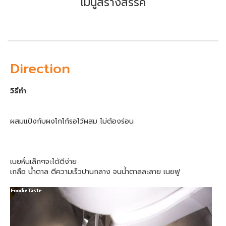
เมนูสร้างสรรค์
Direction
วิธีทำ
ผสมแป้งกับผงโกโก้รอไว้ผสม ไม่ต้องร่อน
เนยหั่นเล็กๆจะได้ตีง่าย
เกลือ น้ำตาล ตีความเร็วปานกลาง จนน้ำตาลละลาย เนยฟู