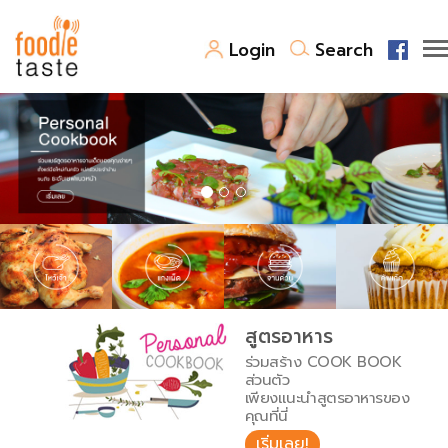
Login
Search
สูตรอาหาร
สูตรอาหารล่าสุด
พาไปชิม
Top Foodie
สารพันก้นครัว
เคล็ดลับน่ารู้
FoodPedia
เปรียบเทียบหน่วยการตวง
สูตรอาหาร
สร้าง Cookbook
ร่วมสร้าง COOK BOOK
เปรียบเทียบอุณหภูมิ
ส่วนตัว
เพียงแนะนำสูตรอาหารของ
เปรียบเทียบน้ำหนักวัตถุดิบ
คุณที่นี่
เริ่มเลย!