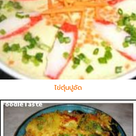
ไข่ตุ๋นปูอัด