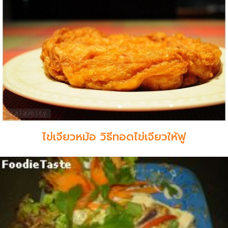
ไข่เจียวหม้อ วิธีทอดไข่เจียวให้ฟู