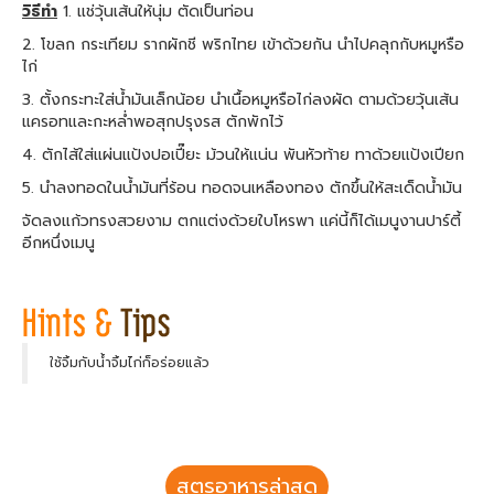
วิธีทำ
1. แช่วุ้นเส้นให้นุ่ม ตัดเป็นท่อน
2. โขลก กระเทียม รากผักชี พริกไทย เข้าด้วยกัน นำไปคลุกกับหมูหรือ
ไก่
3. ตั้งกระทะใส่น้ำมันเล็กน้อย นำเนื้อหมูหรือไก่ลงผัด ตามด้วยวุ้นเส้น
แครอทและกะหล่ำพอสุกปรุงรส ตักพักไว้
4. ตักไส้ใส่แผ่นแป้งปอเปี๊ยะ ม้วนให้แน่น พันหัวท้าย ทาด้วยแป้งเปียก
5. นำลงทอดในน้ำมันที่ร้อน ทอดจนเหลืองทอง ตักขึ้นให้สะเด็ดน้ำมัน
จัดลงแก้วทรงสวยงาม ตกแต่งด้วยใบโหรพา แค่นี้ก็ได้เมนูงานปาร์ตี้
อีกหนึ่งเมนู
ใช้จิ้มกับน้ำจิ้มไก่ก็อร่อยแล้ว
สูตรอาหารล่าสุด