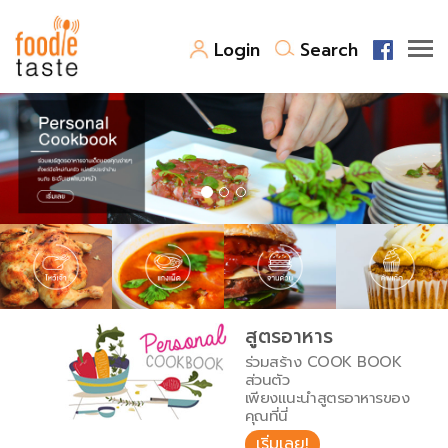
Login
Search
สูตรอาหาร
สูตรอาหารล่าสุด
พาไปชิม
Top Foodie
สารพันก้นครัว
เคล็ดลับน่ารู้
FoodPedia
เปรียบเทียบหน่วยการตวง
สูตรอาหาร
สร้าง Cookbook
ร่วมสร้าง COOK BOOK
เปรียบเทียบอุณหภูมิ
ส่วนตัว
เพียงแนะนำสูตรอาหารของ
เปรียบเทียบน้ำหนักวัตถุดิบ
คุณที่นี่
เริ่มเลย!