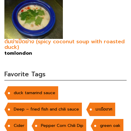
ต้มข่าเป็ดย่าง (spicy coconut soup with roasted
duck)
tomlondon
Favorite Tags
duck tamarind sauce
Deep – fried fish and chili sauce
มะเขือเทศ
Cider
Pepper Corn Chili Dip
green oak