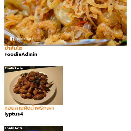
ยำส้มโอ
FoodieAdmin
หอยลายผัดน้ำพริกเผา
lyptus4