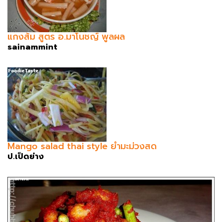
แกงส้ม สูตร อ.มาโนชญ์ พูลผล
sainammint
Mango salad thai style ยำมะม่วงสด
ป.เป็ดย่าง