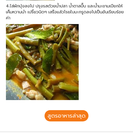
4.ใส่ผักบุ้งลงไป ปรุงรสด้วยน้ำปลา น้ำตาลปี๊บ และน้ำมะขามเปียกให้
เค็มหวานนำ เปรี้ยวนิดๆ เสร็จแล้วโรยใบมะกรูดลงไปเป็นอันเรียบร้อย
ค่า
สูตรอาหารล่าสุด