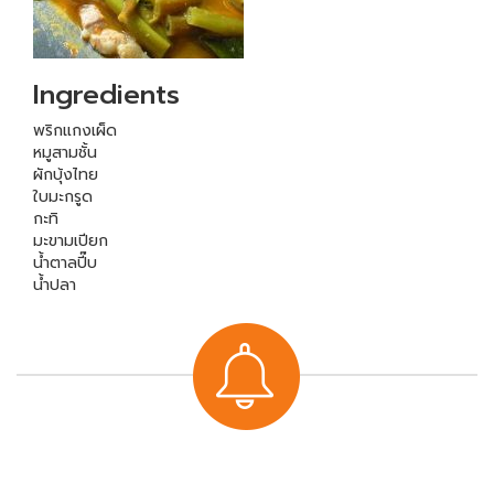
Ingredients
พริกแกงเผ็ด
หมูสามชั้น
ผักบุ้งไทย
ใบมะกรูด
กะทิ
มะขามเปียก
น้ำตาลปี๊บ
น้ำปลา