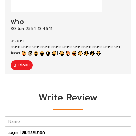
ฟาง
30 Jun 2554 13:46:11
อร่อยๆ
ๆๆๆๆๆๆๆๆๆๆๆๆๆๆๆๆๆๆๆๆๆๆๆๆๆๆๆๆๆๆๆๆๆๆๆๆๆๆๆๆ
โครต
]
แจ้งลบ
Write Review
Name
Login
|
สมัครสมาชิก