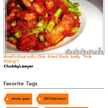
ผัดพริกขิงสามชั้น (Stir fried Pork belly “Prik
Khing”)
ChubbyLawyer
Favorite Tags
whole grain
วิธีทำไส้ซาลาเปา