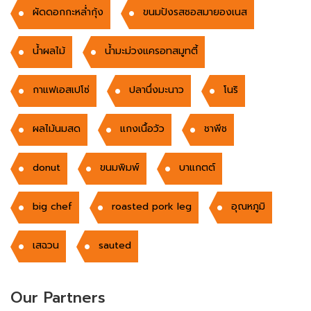
ผัดดอกกะหล่ำกุ้ง
ขนมปังรสซอสมายองเนส
นํ้าผลไม้
น้ำมะม่วงแครอทสมูทตี้
กาแฟเอสเปโซ่
ปลานึ่งมะนาว
โนริ
ผลไม้นมสด
แกงเนื้อวัว
ชาพีช
donut
ขนมพิมพ์
บาแกตต์
big chef
roasted pork leg
อุณหภูมิ
เสฉวน
sauted
Our Partners