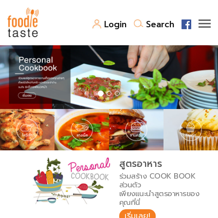
Login
Search
สูตรอาหาร
สูตรอาหารล่าสุด
พาไปชิม
Top Foodie
สารพันก้นครัว
เคล็ดลับน่ารู้
FoodPedia
เปรียบเทียบหน่วยการตวง
สูตรอาหาร
สร้าง Cookbook
ร่วมสร้าง COOK BOOK
เปรียบเทียบอุณหภูมิ
ส่วนตัว
เพียงแนะนำสูตรอาหารของ
เปรียบเทียบน้ำหนักวัตถุดิบ
คุณที่นี่
เริ่มเลย!