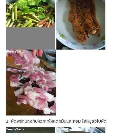
2. ผัดพริกแกงกับหัวกะทิให้แตกมันและหอม ใส่หมูลงไปผัด