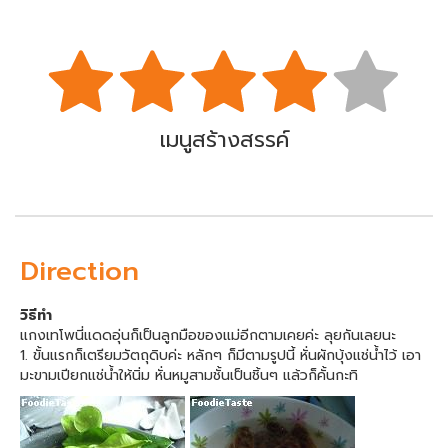
เมนูสร้างสรรค์
Direction
วิธีทำ
แกงเทโพนี่แดดอุ่นก็เป็นลูกมือของแม่อีกตามเคยค่ะ ลุยกันเลยนะ
1. ขั้นแรกก็เตรียมวัตถุดิบค่ะ หลักๆ ก็มีตามรูปนี้ หั่นผักบุ้งแช่น้ำไว้ เอา
มะขามเปียกแช่น้ำให้นิ่ม หั่นหมูสามชั้นเป็นชิ้นๆ แล้วก็คั้นกะทิ