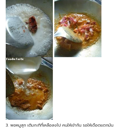
3. พอหมูสุก เติมกะทิที่เหลือลงไป คนให้เข้ากัน รอให้เดือดแตกมัน