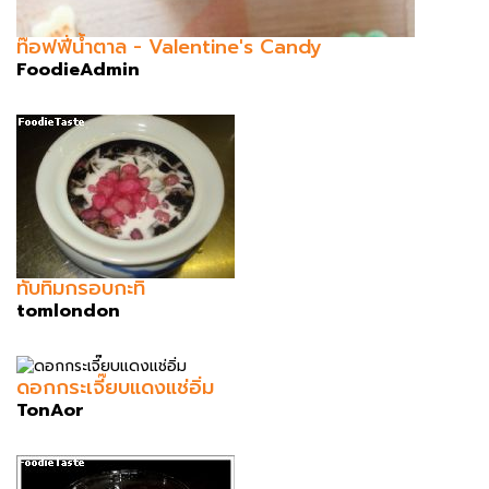
ท๊อฟฟี่น้ำตาล - Valentine's Candy
FoodieAdmin
ทับทิมกรอบกะทิ
tomlondon
ดอกกระเจี๊ยบแดงแช่อิ่ม
TonAor