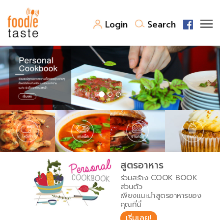
Login
Search
สูตรอาหาร
สูตรอาหารล่าสุด
พาไปชิม
Top Foodie
สารพันก้นครัว
เคล็ดลับน่ารู้
FoodPedia
เปรียบเทียบหน่วยการตวง
สูตรอาหาร
สร้าง Cookbook
ร่วมสร้าง COOK BOOK
เปรียบเทียบอุณหภูมิ
ส่วนตัว
เพียงแนะนำสูตรอาหารของ
เปรียบเทียบน้ำหนักวัตถุดิบ
คุณที่นี่
เริ่มเลย!