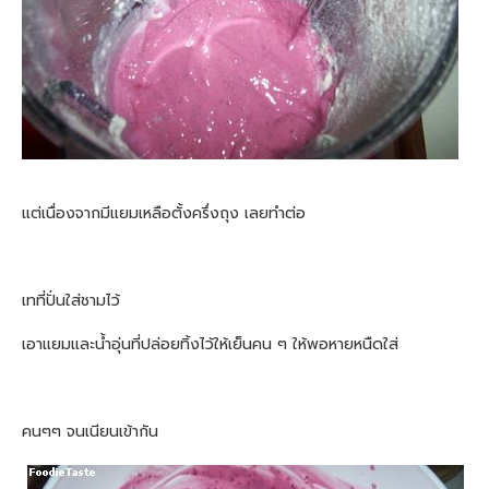
แต่เนื่องจากมีแยมเหลือตั้งครึ่งถุง เลยทำต่อ
เทที่ปั่นใส่ชามไว้
เอาแยมและน้ำอุ่นที่ปล่อยทิ้งไว้ให้เย็นคน ๆ ให้พอหายหนืดใส่
คนๆๆ จนเนียนเข้ากัน