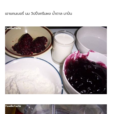
เอาแคนเบอรี่ นม วิปปิ้งครีมผง น้ำตาล มาปั่น