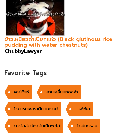
ข้าวเหนียวดำเปียกแห้ว (Black glutinous rice
pudding with water chestnuts)
ChubbyLawyer
Favorite Tags
คาร์เวียร์
สามเหลี่ยมทองคำ
โรงแรมเชอราตัน แกรนด์
วาฟเฟิล
การใส่สัปปะรดในเป็ดพะโล้
โดนัทกรอบ