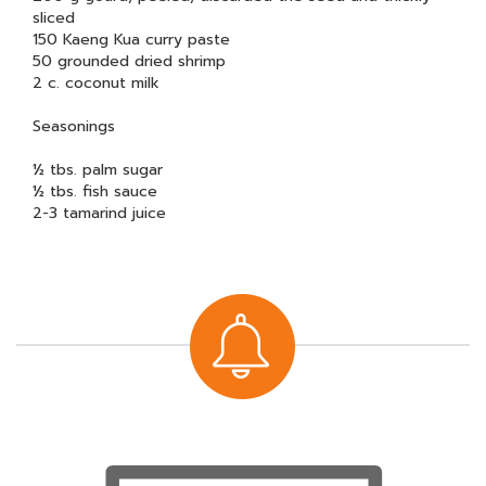
sliced
150 Kaeng Kua curry paste
50 grounded dried shrimp
2 c. coconut milk
Seasonings
½ tbs. palm sugar
½ tbs. fish sauce
2-3 tamarind juice