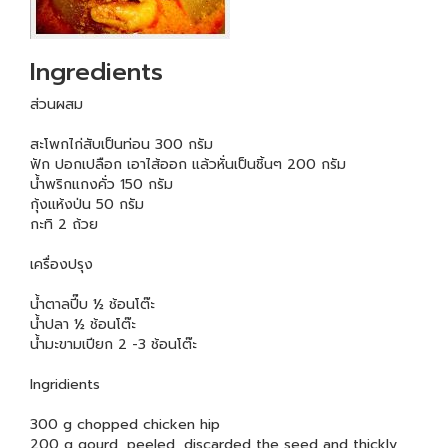
Ingredients
ส่วนผสม
สะโพกไก่สับเป็นท่อน 300 กรัม
ฟัก ปอกเปลือก เอาไส้ออก แล้วหั่นเป็นชิ้นๆ 200 กรัม
น้ำพริกแกงคั่ว 150 กรัม
กุ้งแห้งป่น 50 กรัม
กะทิ 2 ถ้วย
เครื่องปรุง
น้ำตาลปี๊บ ½ ช้อนโต๊ะ
น้ำปลา ½ ช้อนโต๊ะ
น้ำมะขามเปียก 2 -3 ช้อนโต๊ะ
Ingridients
300 g chopped chicken hip
200 g gourd, peeled, discarded the seed and thickly