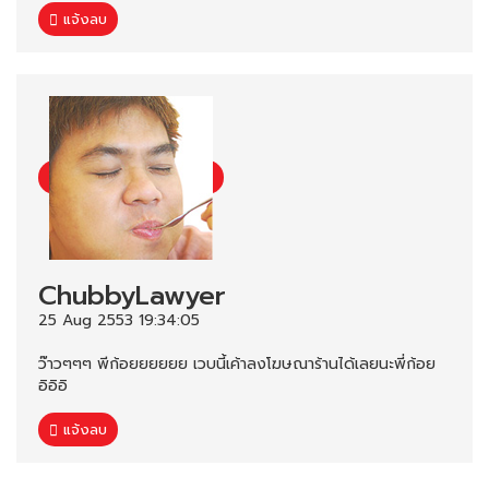
แจ้งลบ
ChubbyLawyer
25 Aug 2553 19:34:05
ว๊าวๆๆๆ พีก้อยยยยยย เวบนี้เค้าลงโฆษณาร้านได้เลยนะพี่ก้อย
อิอิอิ
แจ้งลบ