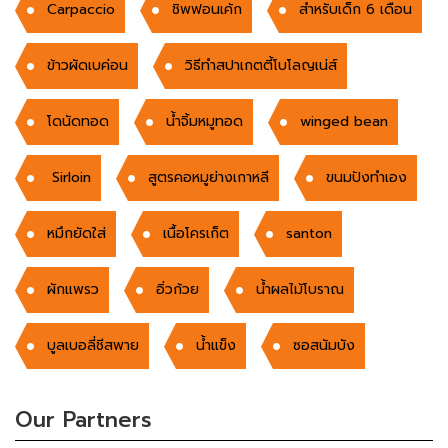
Carpaccio
ชิพฟอนเค้ก
สำหรับเด็ก 6 เดือน
ข้าวผัดเบค่อน
วิธีทำสปาเกตตี้โบโลญเน่ส์
โดนัดทอด
น้ำจิ้มหมูทอด
winged bean
Sirloin
สูตรคอหมูย่างเกาหลี
ขนมปังทำเอง
หมึกยัดใส่
เนื้อโครเก็ต
santon
ผักแพรว
อิ่วก้วย
น้ำผลไม้โบราณ
บูลเบอลี่ชีสพาย
น้ำแข็ง
ซอสนัมบัง
Our Partners