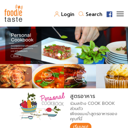
Login
Search
สูตรอาหาร
สูตรอาหารล่าสุด
พาไปชิม
Top Foodie
สารพันก้นครัว
เคล็ดลับน่ารู้
FoodPedia
เปรียบเทียบหน่วยการตวง
สูตรอาหาร
สร้าง Cookbook
ร่วมสร้าง COOK BOOK
เปรียบเทียบอุณหภูมิ
ส่วนตัว
เพียงแนะนำสูตรอาหารของ
เปรียบเทียบน้ำหนักวัตถุดิบ
คุณที่นี่
เริ่มเลย!