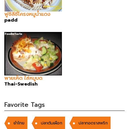
ฟูซิลีซี่โครงหมูน้ำแดง
padd
พายเห็ด ใส่หมูบด
Thai-Swedish
Favorite Tags
ยำไทย
ปลาต้มเผือก
ปลาทอดราสพริก