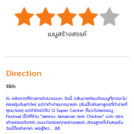
เมนูสร้างสรรค์
Direction
วิธีทำ
ค่ะ..หลังจากที่ห่างหายไปนานนะคะ วันนี้..กลับมาพร้อมกับเมนูที่อาจจะไม่
ค่อยคุ้นกันเท่าไหร่ แต่ว่าทำง่ายมากมายค่ะ (อันนี้ไปค้นหาสูตรที่ทำง่ายที่
สุดมาเรย) แต่ถ้าใครได้ไป Q Super Center ก็แวะไปลองเมนู
Festival นี้ได้ที่ร้าน "Jamroc Jamaican Jerk Chicken" นะคะ ของ
เค้าอร่อยจริงๆค่ะ แบบว่าอร่อยทุกอย่างเลยอ่ะ ส่วนสูตรที่นำเสนอใน
วันนี้ก็คล้ายๆค่ะ พอสู้ไหว.... อิอิ