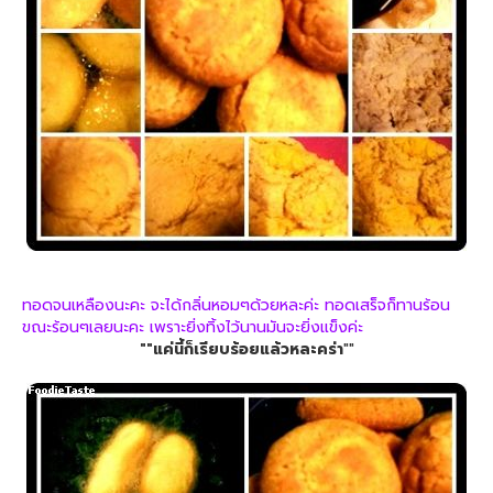
ทอดจนเหลืองนะคะ จะได้กลิ่นหอมๆด้วยหละค่ะ ทอดเสร็จก็ทานร้อน
ขณะร้อนๆเลยนะคะ เพราะยิ่งทิ้งไว้นานมันจะยิ่งแข็งค่ะ
""แค่นี้ก็เรียบร้อยแล้วหละคร่า
""