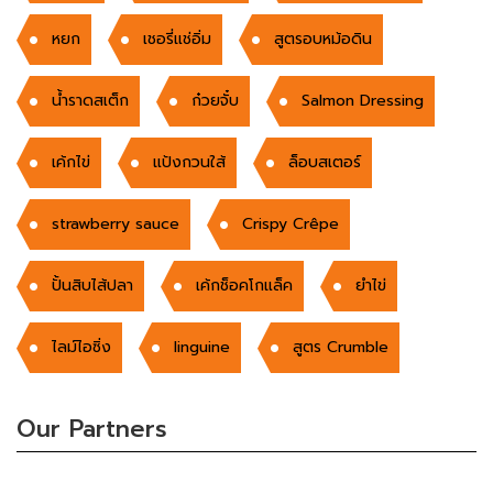
หยก
เชอรี่แช่อิ่ม
สูตรอบหม้อดิน
น้ำราดสเต็ก
ก๋วยจั๋บ
Salmon Dressing
เค้กไข่
แป้งกวนใส้
ล็อบสเตอร์
strawberry sauce
Crispy Crêpe
ปั้นสิบไส้ปลา
เค้กช็อคโกแล็ค
ยำไข่
ไลม์ไอซิ่ง
linguine
สูตร Crumble
Our Partners