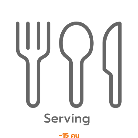
~15 คน