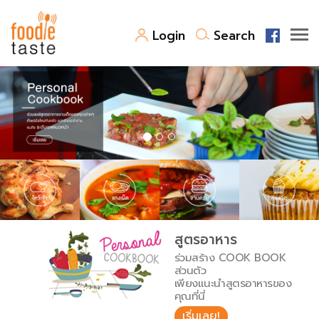
Login
Search
สูตรอาหาร
สูตรอาหารล่าสุด
พาไปชิม
Top Foodie
สารพันก้นครัว
เคล็ดลับน่ารู้
FoodPedia
เปรียบเทียบหน่วยการตวง
สูตรอาหาร
สร้าง Cookbook
ร่วมสร้าง COOK BOOK
เปรียบเทียบอุณหภูมิ
ส่วนตัว
เพียงแนะนำสูตรอาหารของ
เปรียบเทียบน้ำหนักวัตถุดิบ
คุณที่นี่
เริ่มเลย!