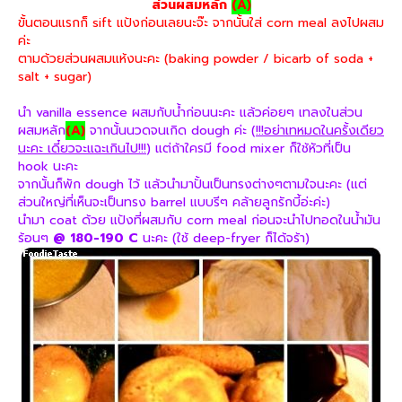
ส่วนผสมหลัก
(A)
ขั้นตอนแรกก็ sift แป้งก่อนเลยนะจ๊ะ จากนั้นใส่ corn meal ลงไปผสม
ค่ะ
ตามด้วยส่วนผสมแห้งนะคะ (baking powder / bicarb of soda +
salt + sugar)
นำ vanilla essence ผสมกับน้ำก่อนนะคะ แล้วค่อยๆ เทลงในส่วน
ผสมหลัก
(A)
จากนั้นนวดจนเกิด dough ค่ะ (
!!!อย่าเทหมดในครั้งเดียว
นะคะ เดี๋ยวจะแฉะเกินไป!!!
) แต่ถ้าใครมี food mixer ก็ใช้หัวที่เป็น
hook นะคะ
จากนั้นก็พัก dough ไว้ แล้วนำมาปั้นเป็นทรงต่างๆตามใจนะคะ (แต่
ส่วนใหญ่ที่เห็นจะเป็นทรง barrel แบบรีๆ คล้ายลูกรักบี้อ่ะค่ะ)
นำมา coat ด้วย แป้งที่ผสมกับ corn meal ก่อนจะนำไปทอดในน้ำมัน
ร้อนๆ
@ 180-190 C
นะคะ (ใช้ deep-fryer ก็ได้จร้า)