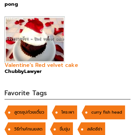
pong
Valentine’s Red velvet cake
ChubbyLawyer
Favorite Tags
สูตรซุปก๋วยเตี๋ยว
โหระพา
curry fish head
วิธีทำเค้กเนยสด
จิ้มจุ่ม
สลัดซีซ่า