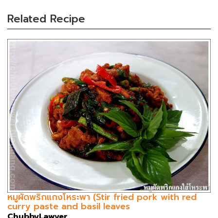
Related Recipe
หมูผัดพริกแกงโหระพา (Stir fried pork with red
curry paste and basil leaves
ChubbyLawyer