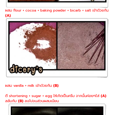
ผสม flour + cocoa + baking powder + bicarb + salt เข้าด้วยกัน
(A)
ผสม vanilla + milk เข้าด้วยกัน
(B)
ตี shortening + sugar + egg ให้เกิดเป็นครีม จากนั้นค่อยๆใส่
(A)
สลับกับ
(B)
ลงไปจนส่วนผสมเนียน