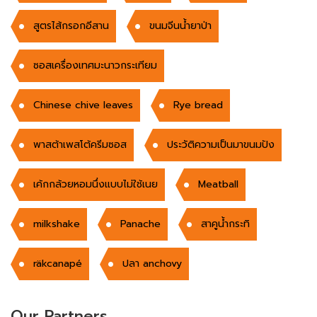
สูตรไส้กรอกอีสาน
ขนมจีนน้ำยาป่า
ซอสเครื่องเทศมะนาวกระเทียม
Chinese chive leaves
Rye bread
พาสต้าเพสโต้ครีมซอส
ประวัติความเป็นมาขนมปัง
เค้กกล้วยหอมนึ่งแบบไม่ใช้เนย
Meatball
milkshake
Panache
สาคูน้ำกระทิ
räkcanapé
ปลา anchovy
Our Partners