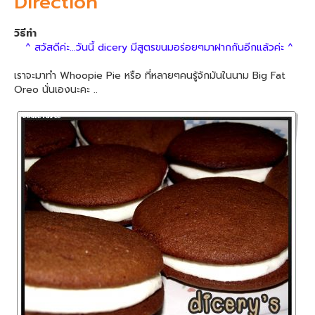
Direction
วิธีทำ
^ สวัสดีค่ะ...วันนี้ dicery มีสูตรขนมอร่อยๆมาฝากกันอีกแล้วค่ะ ^
เราจะมาทำ Whoopie Pie หรือ ที่หลายๆคนรู้จักมันในนาม Big Fat
Oreo นั่นเองนะคะ ..