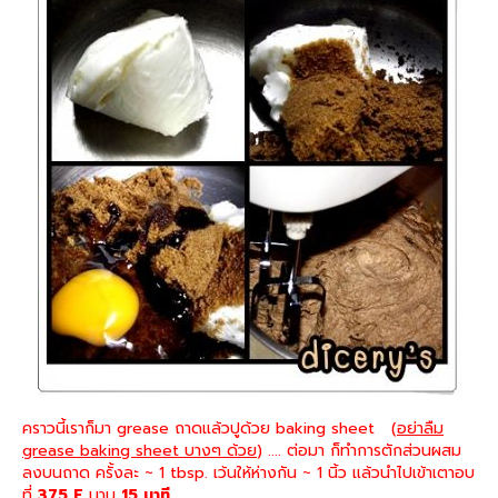
คราวนี้เราก็มา grease ถาดแล้วปูด้วย baking sheet (
อย่าลืม
grease baking sheet บางๆ ด้วย
) .... ต่อมา ก็ทำการตักส่วนผสม
ลงบนถาด ครั้งละ ~ 1 tbsp. เว้นให้ห่างกัน ~ 1 นิ้ว แล้วนำไปเข้าเตาอบ
ที่
375 F
นาน
15 นาที