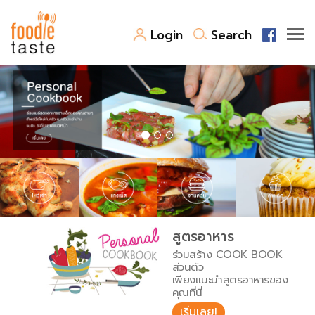
Login
Search
สูตรอาหาร
สูตรอาหารล่าสุด
พาไปชิม
Top Foodie
สารพันก้นครัว
เคล็ดลับน่ารู้
FoodPedia
เปรียบเทียบหน่วยการตวง
สูตรอาหาร
สร้าง Cookbook
ร่วมสร้าง COOK BOOK
เปรียบเทียบอุณหภูมิ
ส่วนตัว
เพียงแนะนำสูตรอาหารของ
เปรียบเทียบน้ำหนักวัตถุดิบ
คุณที่นี่
เริ่มเลย!