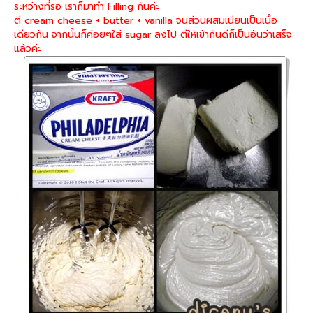
ระหว่างที่รอ เราก็มาทำ Filling กันค่ะ
ตี cream cheese + butter + vanilla จนส่วนผสมเนียนเป็นเนื้อ
เดียวกัน จากนั้นก็ค่อยๆใส่ sugar ลงไป ตีให้เข้ากันดีก็เป็นอันว่าเสร็จ
แล้วค่ะ