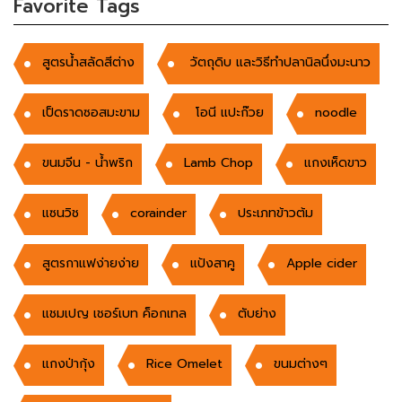
Favorite Tags
สูตรน้ำสลัดสีต่าง
วัตถุดิบ และวิธีทำปลานิลนึ่งมะนาว
เป็ดราดซอสมะขาม
โอนี แปะก๊วย
noodle
ขนมจีน - น้ำพริก
Lamb Chop
แกงเห็ดขาว
แซนวิช
corainder
ประเภทข้าวต้ม
สูตรกาแฟง่ายง่าย
แป้งสาคู
Apple cider
แชมเปญ เชอร์เบท ค็อกเทล
ตับย่าง
แกงป่ากุ้ง
Rice Omelet
ขนมต่างๆ