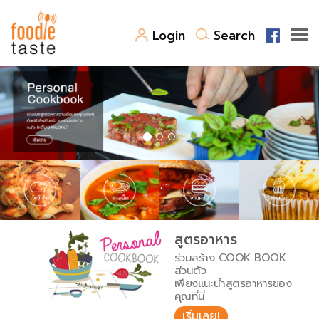
Login
Search
สูตรอาหาร
สูตรอาหารล่าสุด
พาไปชิม
Top Foodie
สารพันก้นครัว
เคล็ดลับน่ารู้
FoodPedia
เปรียบเทียบหน่วยการตวง
สูตรอาหาร
สร้าง Cookbook
ร่วมสร้าง COOK BOOK
เปรียบเทียบอุณหภูมิ
ส่วนตัว
เพียงแนะนำสูตรอาหารของ
เปรียบเทียบน้ำหนักวัตถุดิบ
คุณที่นี่
เริ่มเลย!