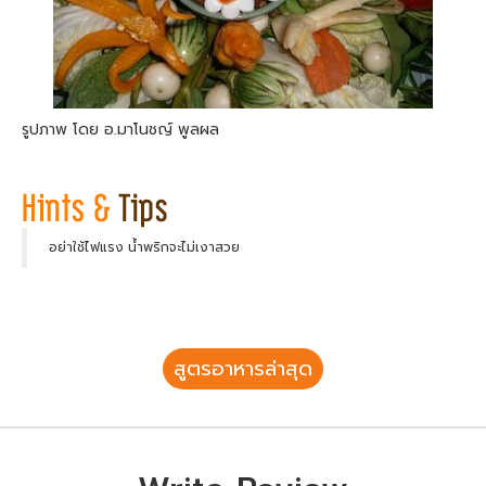
รูปภาพ โดย อ.มาโนชญ์ พูลผล
อย่าใช้ไฟแรง น้ำพริกจะไม่เงาสวย
สูตรอาหารล่าสุด