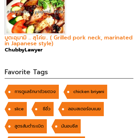
บูตะอุมามิ .. สุโค่ย.. ( Grilled pork neck, marinated
in Japanese style)
ChubbyLawyer
Favorite Tags
การดูแลรักษาถ้วยตวง
chicken briyani
slice
ซีอิ๋ว
ลอบสเตอร์อบเนย
สูตรส้มตำระเบิด
มันอบชีส