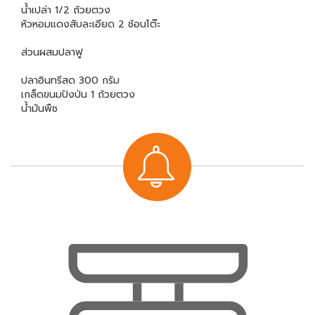
น้ำเปล่า 1/2 ถ้วยตวง
หัวหอมแดงสับละเอียด 2 ช้อนโต๊ะ
ส่วนผสมปลาฟู
ปลาอินทรีสด 300 กรัม
เกล็ดขนมปังป่น 1 ถ้วยตวง
น้ำมันพืช