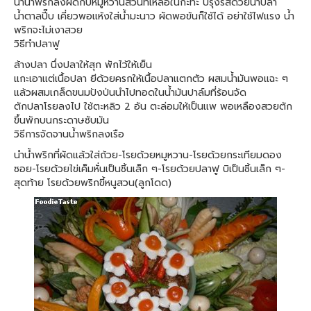
นำน้ำพริกลงผัดกับหมูหวานส่วนที่เหลือในกะทะ ปรุงรสด้วยน้ำปลา
น้ำตาลปี๊บ เคี่ยวพอแห้งใส่น้ำมะนาว ผัดพอข้นก็ใช้ได้ อย่าใช้ไฟแรง น้ำ
พริกจะไม่เงาสวย
วิธีทำปลาฟู
ล้างปลา นึ่งปลาให้สุก พักไว้ให้เย็น
แกะเอาแต่เนื้อปลา ยีด้วยครกให้เนื้อปลาแตกตัว ผสมน้ำมันพอแฉะ ๆ
แล้วผสมเกล็ดขนมปังป่นนำไปทอดในน้ำมันปาล์มที่ร้อนจัด
ตักปลาโรยลงไป ใช้ตะหลิว 2 อัน ตะล่อมให้เป็นแพ พอเหลืองสวยตัก
ขึ้นพักบนกระดาษซับมัน
วิธีการจัดจานน้ำพริกลงเรือ
นำน้ำพริกที่ผัดแล้วใส่ถ้วย-โรยด้วยหมูหวาน-โรยด้วยกระเทียมดอง
ซอย-โรยด้วยไข่เค็มหั่นเป็นชิ้นเล็ก ๆ-โรยด้วยปลาฟู บิเป็นชิ้นเล็ก ๆ-
สุดท้าย โรยด้วยพริกขี้หนูสวน(ลูกโดด)