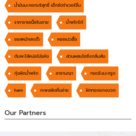
น้ำมันมะกอกบริสุทธิ์ เอ็กซ์ตร้าเวอร์จิ้น
ราคาขายเนื้อริบอาย
น้ำพริกใต้
ซอสหมักสะเต๊ะ
หอยเปวฮื้อ
ต้มพะโล้หน่อไม้แห้ง
ส่วนผสมไอซิ่งกลิ่นส้ม
กุ้งผัดน้ำพริก
ลาซานญา
ทอดใบมะกรูด
ham
กะพงผัดคึ่นช่าย
ฝักทองแกงบวด
Our Partners