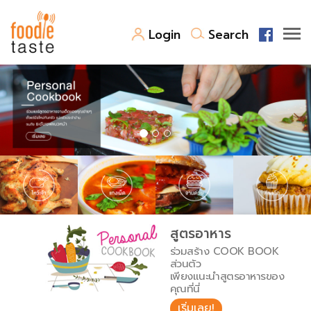
Login
Search
สูตรอาหาร
สูตรอาหารล่าสุด
พาไปชิม
Top Foodie
สารพันก้นครัว
เคล็ดลับน่ารู้
FoodPedia
เปรียบเทียบหน่วยการตวง
สูตรอาหาร
สร้าง Cookbook
ร่วมสร้าง COOK BOOK
เปรียบเทียบอุณหภูมิ
ส่วนตัว
เพียงแนะนำสูตรอาหารของ
เปรียบเทียบน้ำหนักวัตถุดิบ
คุณที่นี่
เริ่มเลย!