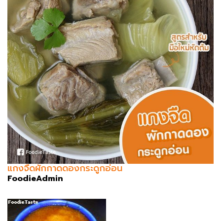
แกงจืดผักกาดดองกระดูกอ่อน
FoodieAdmin