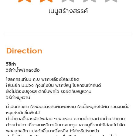
เมนูสร้างสรรค์
Direction
วิธีทำ
วิธีทำน้ำพริกลงเรือ
โขลกกระเทียม กะปิ พริกเหลืองให้ละเอียด
ใส่มะอีก มะม่วง กุ้งแห้งป่น พริกขี้หนู โขลกจนเข้ากันดี
ยังไม่ต้องปรุงรส ตักขึ้นพักไว้ รอผัดกับหมูหวาน
วิธีทำหมูหวาน
น้ำมันใส่กะทะ ใส่หอมแดงสับผัดพอหอม ใส่เนื้อหมูลงไปผัด รวนจนเนื้อ
หมูแห้งตักขึ้นพักไว้
นำน้ำตาลปิ๊บลงผัดไฟอ่อน ๆ พอหอม คลายน้ำตาลด้วยน้ำเปล่าตาม
ด้วยน้ำปลา เคี่ยวจนเหนียวเป็นยางมะตูม เอาหมูที่รวนไว้ใส่ลงไป ผัด
พอขลุกขลิก แบ่งตักขึ้นมาครึ่งหนึ่ง ไว้สำหรับโรยหน้า