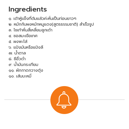
Ingredients
๑. เต้าหู้แข็งที่ต้มแล้วค่ะหั่นเป็นท่อนยาวๆ
๒. หมักกับผงหมักหมูแดง(สูตรธรรมชาติ) สำเร็จรูป
๓. ไชเท้าหั่นสี่เหลี่ยมลูกเต๋า
๔. ซอสมะเขือเทศ
๕. ผงพะโล้
๖. แป้งมันหรือแป้งลี
๗. น้ำตาล
๘. ซีอิ้วดำ
๙. น้ำมันกระเทียม
๑๑. ผักกาดกวางตุ้ง
๑๐. เส้นบะหมี่