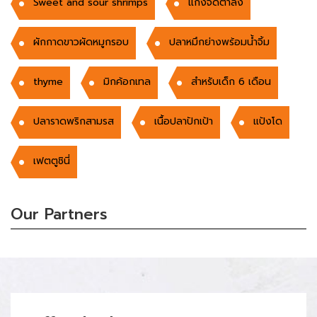
Sweet and sour shrimps
แกงจืดตำลึง
ผักกาดขาวผัดหมูกรอบ
ปลาหมึกย่างพร้อมน้ำจิ้ม
thyme
มิกค้อกเทล
สำหรับเด็ก 6 เดือน
ปลาราดพริกสามรส
เนื้อปลาปักเป้า
แป้งโด
เฟตตูชินี่
Our Partners