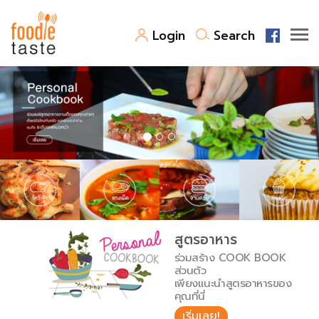
Login
Search
สูตรอาหาร
สูตรอาหารล่าสุด
พาไปชิม
Top Foodie
สารพันก้นครัว
เคล็ดลับน่ารู้
FoodPedia
เปรียบเทียบหน่วยการตวง
สูตรอาหาร
สร้าง Cookbook
ร่วมสร้าง COOK BOOK
เปรียบเทียบอุณหภูมิ
ส่วนตัว
เพียงแนะนำสูตรอาหารของ
เปรียบเทียบน้ำหนักวัตถุดิบ
คุณที่นี่
เริ่มเลย!