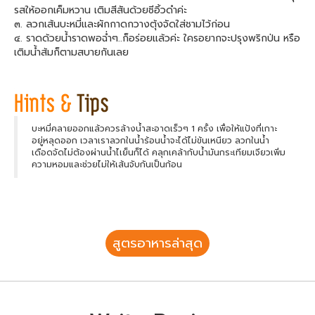
รสให้ออกเค็มหวาน เติมสีสันด้วยซีอิ้วดำค่ะ
๓. ลวกเส้นบะหมี่และผักกาดกวางตุ้งจัดใส่ชามไว้ก่อน
๔. ราดด้วยน้ำราดพอฉ่ำๆ..ก็อร่อยแล้วค่ะ ใครอยากจะปรุงพริกป่น หรือ
เติมน้ำส้มก็ตามสบายกันเลย
บะหมี่คลายออกแล้วควรล้างน้ำสะอาดเร็วๆ 1 ครั้ง เพื่อให้แป้งที่เกาะ
อยู่หลุดออก เวลาเราลวกในน้ำร้อนน้ำจะได้ไม่ข้นเหนียว ลวกในน้ำ
เดือดจัดไม่ต้องผ่านน้ำไเย็นก็ได้ คลุกเคล้ากับน้ำมันกระเทียมเจียวเพิ่ม
ความหอมและช่วยไม่ให้เส้นจับกันเป็นก้อน
สูตรอาหารล่าสุด