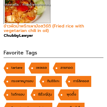
ข้าวผัดน้ำพริกเผามังสวิรัติ (Fried rice with
vegetarian chili in oil)
ChubbyLawyer
Favorite Tags
tartare
เพลเซล
ลายทอด
กระเพาหมูกรอบ
กิมจิจิเกะ
การ์ลิคซอส
โรตีกรอบ
ซีอิ้วญี่ปุ่น
พุดดิ้้ง