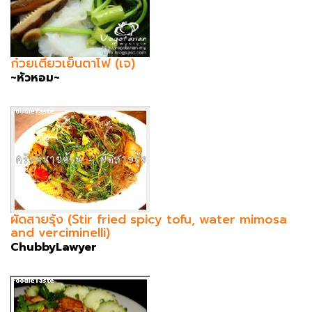
ก๋วยเตี๋ยวเย็นตาโฟ (เจ)
~หัวหอม~
ผัดสายรุ้ง (Stir fried spicy tofu, water mimosa
and verciminelli)
ChubbyLawyer