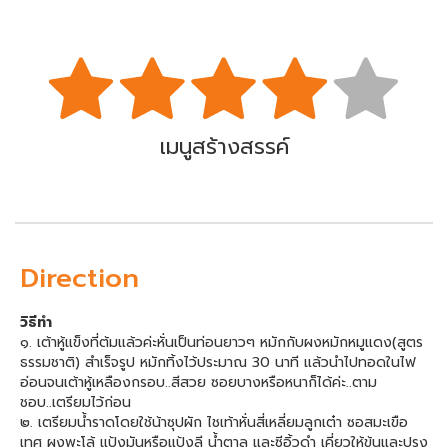
เมนูสร้างสรรค์
Direction
วิธีทำ
๑. เต้าหู้แข็งที่ต้มแล้วค่ะหั่นเป็นท่อนยาวๆ หมักกับผงหมักหมูแดง(สูตร
ธรรมชาติ) สำเร็จรูป หมักทิ้งไว้ประมาณ 30 นาที แล้วนำไปทอดในไฟ
อ่อนจนเต้าหู้เหลืองกรอบ..สีสวย ซอยบางหรือหนาก็ได้ค่ะ..ตาม
ชอบ..เตรียมไว้ก่อน
๒. เตรียมน้ำราดโดยใช้น้าซุปผัก ไชเท้าหั่นสี่เหลี่ยมลูกเต๋า ซอสมะเขือ
เทศ ผงพะโล้ แป้งมันหรือแป้งลี น้ำตาล และซีอิ้วดำ เคี่ยวให้ข้นและปรุง