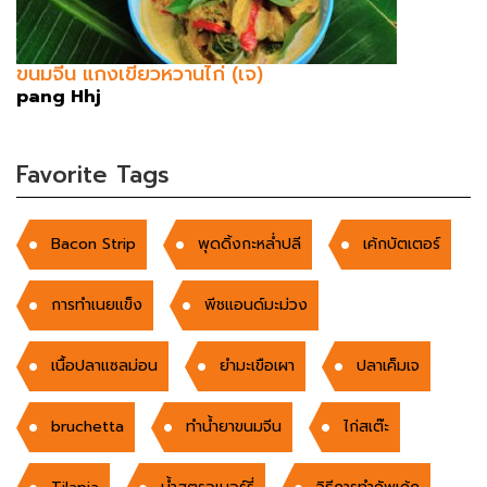
ขนมจีน แกงเขียวหวานไก่ (เจ)
pang Hhj
Favorite Tags
Bacon Strip
พุดดิ้งกะหล่ำปลี
เค้กบัตเตอร์
การทำเนยแข็ง
พีชแอนด์มะม่วง
เนื้อปลาแซลม่อน
ยำมะเขือเผา
ปลาเค็มเจ
bruchetta
ทำน้ำยาขนมจีน
ไก่สเต๊ะ