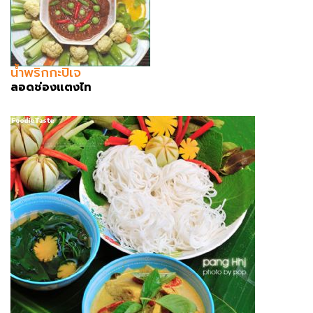
น้ำพริกกะปิเจ
ลอดช่องแตงไท