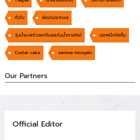
Tilapia
นํ้าสตรอเบอร์รี่
วิธีการทำคัพเค้ก
ทั่วไป
ผัดฉ่าปลาทะเล
วุ้นน้ำมะพร้าวเผากับสละในน้ำตาลไหม้
ปลาหมึกไข่เค็ม
Custar cake
samma misoyaki
Our Partners
Official Editor