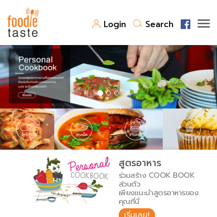
Login
Search
สูตรอาหาร
สูตรอาหารล่าสุด
พาไปชิม
Top Foodie
สารพันก้นครัว
เคล็ดลับน่ารู้
FoodPedia
เปรียบเทียบหน่วยการตวง
สูตรอาหาร
สร้าง Cookbook
ร่วมสร้าง COOK BOOK
เปรียบเทียบอุณหภูมิ
ส่วนตัว
เพียงแนะนำสูตรอาหารของ
เปรียบเทียบน้ำหนักวัตถุดิบ
คุณที่นี่
เริ่มเลย!