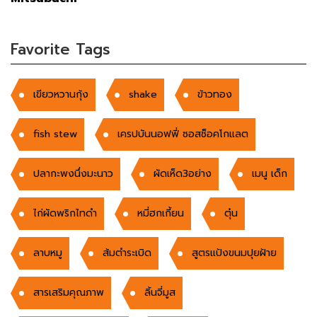
Favorite Tags
เขียวหวานกุ้ง
shake
ข้าวทอง
fish stew
เครปบันนอฟฟี่ ซอสช็อคโกแลต
ปลากะพงนึ่งมะนาว
ผัดเห็ด3อย่าง
เมนู เด็ก
ไก่ผัดพริกไทดำ
หมี่ฮกเกี้ยน
ตุ๋น
ลาบหมู
ส้มตำระเบิด
สูตรแป้งขนมปุยฝ้าย
สารเสริมคุณภาพ
ลิ้นจี่มูส