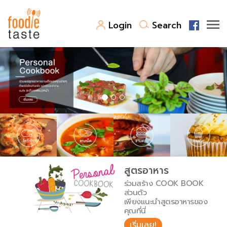
Login
Search
สูตรอาหาร
สูตรอาหารล่าสุด
พาไปชิม
Top Foodie
สารพันก้นครัว
เคล็ดลับน่ารู้
FoodPedia
เปรียบเทียบหน่วยการตวง
สูตรอาหาร
สร้าง Cookbook
ร่วมสร้าง COOK BOOK
เปรียบเทียบอุณหภูมิ
ส่วนตัว
เพียงแนะนำสูตรอาหารของ
เปรียบเทียบน้ำหนักวัตถุดิบ
คุณที่นี่
เริ่มเลย!