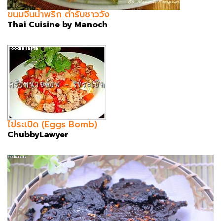
ขนมจีนน้ำพริก ตำรับชาววัง
Thai Cuisine by Manoch
ไข่ระเบิด (Eggs Bomb)
ChubbyLawyer