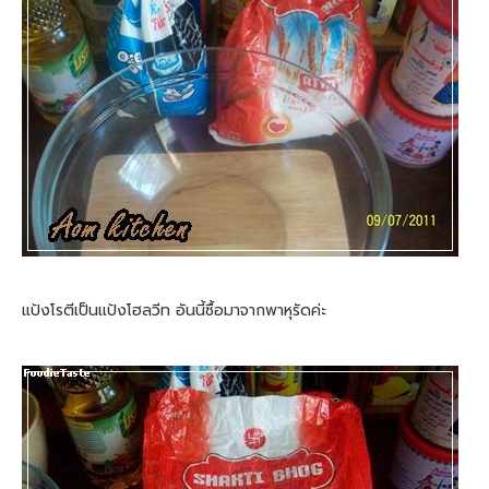
แป้งโรตีเป็นแป้งโฮลวีท อันนี้ซื้อมาจากพาหุรัดค่ะ