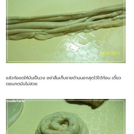
แล้วก้อขดให้มันเป็นวง อย่าลืมเก็บชายด้านนอกสุดไว้ใต้ก้อน เดี๋ยว
ตอนกดมันไม่สวย