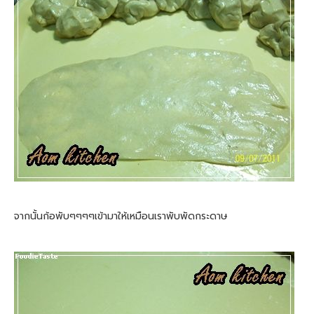
จากนั้นก้อพับๆๆๆๆเข้ามาให้เหมือนเราพับพัดกระดาษ