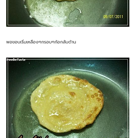
พอขอบเริ่มเหลืองๆกรอบๆก้อกลับด้าน