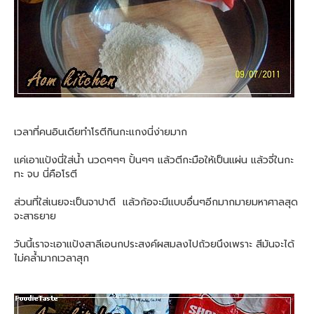
เวลาที่คนอินเดียทำโรตีกินกะแกงนี่ง่ายมาก
แค่เอาแป้งนี่ใส่น้ำ นวดๆๆๆ ปั้นๆๆ แล้วตีกะมือให้เป็นแผ่น แล้วจี่ในกะ
ทะ จบ นี่คือโรตี
ส่วนที่ใส่เนยจะเป็นจาปาตี แล้วก้อจะมีแบบอื่นๆอีกมากมายมหาศาลสุด
จะสาธยาย
วันนี้เราจะเอาแป้งสาลีเอนกประสงค์ผสมลงไปถ้วยนึงเพราะ สีมันจะได้
ไม่คล้ำมากเวลาสุก