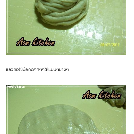
แล้วก้อใช้มือกดๆๆๆๆให้แบนๆบางๆ