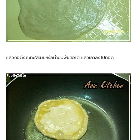
แล้วก้อตั้งกะทะใส่เนยหรือน้ำมันพืขก้อได้ แล้วเอาลงไปทอด