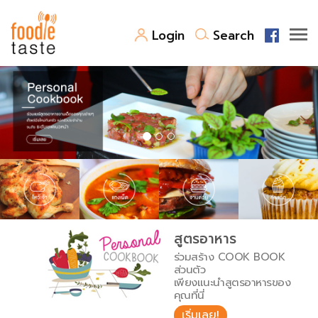
Login
Search
สูตรอาหาร
สูตรอาหารล่าสุด
พาไปชิม
Top Foodie
สารพันก้นครัว
เคล็ดลับน่ารู้
FoodPedia
เปรียบเทียบหน่วยการตวง
สูตรอาหาร
สร้าง Cookbook
ร่วมสร้าง COOK BOOK
เปรียบเทียบอุณหภูมิ
ส่วนตัว
เพียงแนะนำสูตรอาหารของ
เปรียบเทียบน้ำหนักวัตถุดิบ
คุณที่นี่
เริ่มเลย!