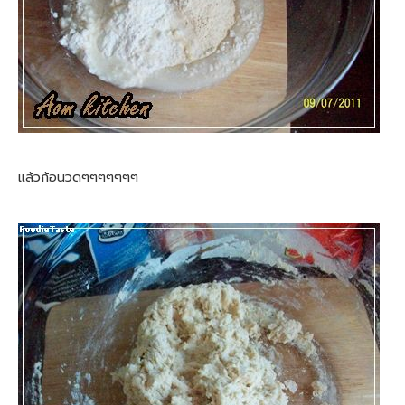
แล้วก้อนวดๆๆๆๆๆๆๆ