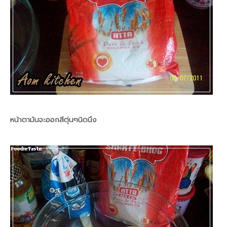
หน้าตามันจะออกสีตุ่นๆนิดนึง