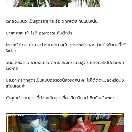
ตกลงนี่มันจะเป็นสูตรอาหารหรือ วิกิพิเดีย กันแน่เหนียะ
มาๆๆๆๆๆ ทำ โรตี parrotta กันดีกว่า
ไหนๆก้อโดน คำถามท้าทายอำนาจ(ในสูตรchai)มาละ ว่าทำโรตีแบบนี้ได้
รึเปล่า
วันนี้เลยจัดซะ อาบังแกจะได้หายข้องใจ แถมสูตร แกงถั่วให้ไปด้วยอีก
ตังหาก
ปล.อาหารทุกสูตรเป็นแบบออรอจินัลจริงๆนะคะ ไม่ได้ดัดแปลงหรือนั่ง
เทียนเลยค่ะ
ถ้าคุณทำตามสูตรนี้ก้อจะเป็นสูตรที่คนอินเดียนทำกินกันจริงๆค่ะ