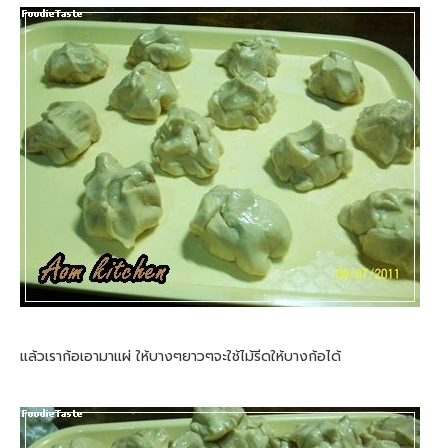
แล้วเราก้อเอามาแผ่ ให้บางๆยาวๆจะใช้ไม้รีดให้บางก้อได้