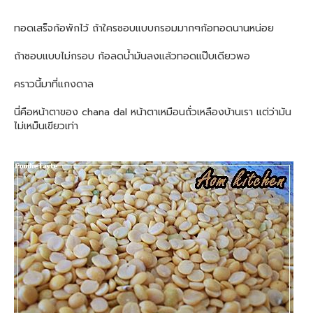
ทอดเสร็จก้อพักไว้ ถ้าใครชอบแบบกรอมมากๆก้อทอดนานหน่อย
ถ้าชอบแบบไม่กรอบ ก้อลดน้ำมันลงแล้วทอดแป๊บเดียวพอ
คราวนี้มาที่แกงดาล
นี่คือหน้าตาของ chana dal หน้าตาเหมือนถั่วเหลืองบ้านเรา แต่ว่ามัน
ไม่เหม็นเขียวเท่า