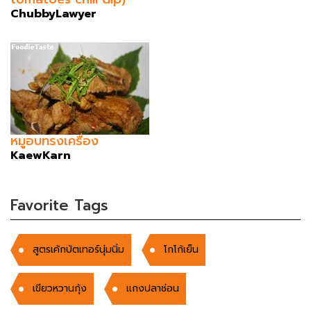
ChubbyLawyer
หมูอบทรงเครื่อง
KaewKarn
Favorite Tags
สูตรเค้กบัตเทอร์นุ่มนิ่ม
โกโก้เย็น
เขียวหวานกุ้ง
แกงปลาช่อน