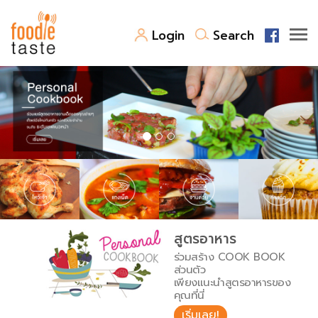
Login
Search
สูตรอาหาร
สูตรอาหารล่าสุด
พาไปชิม
Top Foodie
สารพันก้นครัว
เคล็ดลับน่ารู้
FoodPedia
เปรียบเทียบหน่วยการตวง
สูตรอาหาร
สร้าง Cookbook
ร่วมสร้าง COOK BOOK
เปรียบเทียบอุณหภูมิ
ส่วนตัว
เพียงแนะนำสูตรอาหารของ
เปรียบเทียบน้ำหนักวัตถุดิบ
คุณที่นี่
เริ่มเลย!