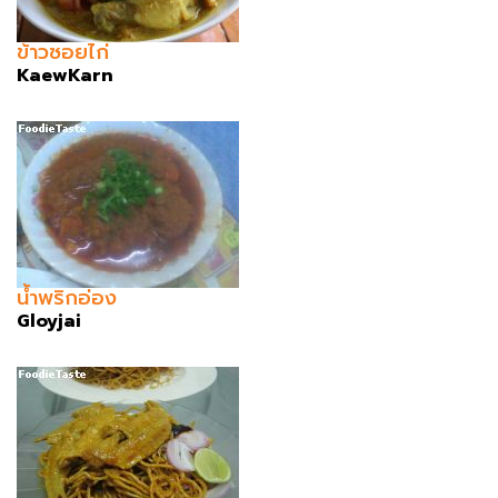
ข้าวซอยไก่
KaewKarn
น้ำพริกอ่อง
Gloyjai