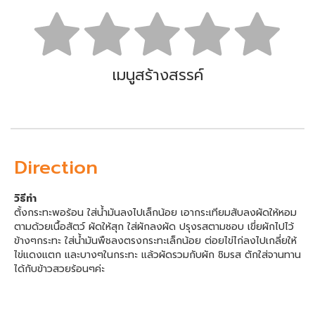
เมนูสร้างสรรค์
Direction
วิธีทำ
ตั้งกระทะพอร้อน ใส่น้ำมันลงไปเล็กน้อย เอากระเทียมสับลงผัดให้หอม
ตามด้วยเนื้อสัตว์ ผัดให้สุก ใส่ผักลงผัด ปรุงรสตามชอบ เขี่ยผักไปไว้
ข้างๆกระทะ ใส่น้ำมันพืชลงตรงกระทะเล็กน้อย ต่อยไข่ไก่ลงไปเกลี่ยให้
ไข่แดงแตก และบางๆในกระทะ แล้วผัดรวมกับผัก ชิมรส ตักใส่จานทาน
ได้กับข้าวสวยร้อนๆค่ะ