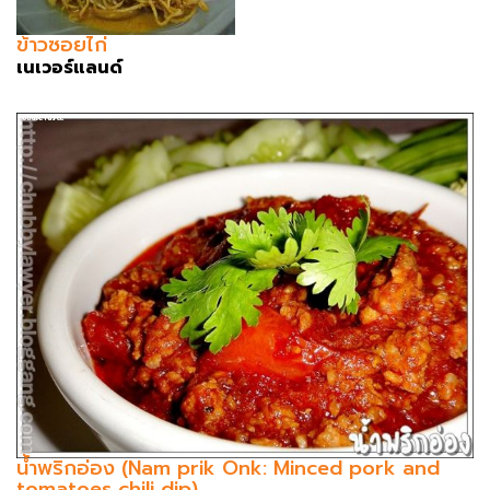
ข้าวซอยไก่
เนเวอร์แลนด์
น้ำพริกอ่อง (Nam prik Onk: Minced pork and
tomatoes chili dip)