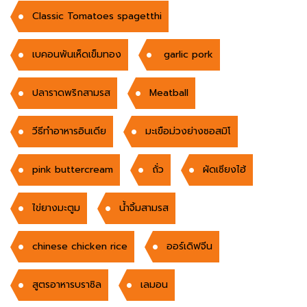
Classic Tomatoes spagetthi
เบคอนพันเห็ดเข็มทอง
garlic pork
ปลาราดพริกสามรส
Meatball
วีธีทำอาหารอินเดีย
มะเขือม่วงย่างซอสมิโ
pink buttercream
ถั่ว
ผัดเซียงไฮ้
ไข่ยางมะตูม
นํ้าจิ้มสามรส
chinese chicken rice
ออร์เดิฟจีน
สูตรอาหารบราซิล
เลมอน