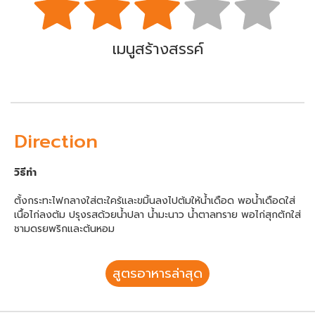
เมนูสร้างสรรค์
Direction
วิธีทำ
ตั้งกระทะไฟกลางใส่ตะใคร้และขมิ้นลงไปต้มให้น้ำเดือด พอน้ำเดือดใส่
เนื้อไก่ลงต้ม ปรุงรสด้วยน้ำปลา น้ำมะนาว น้ำตาลทราย พอไก่สุกตักใส่
ชามดรยพริกและต้นหอม
สูตรอาหารล่าสุด