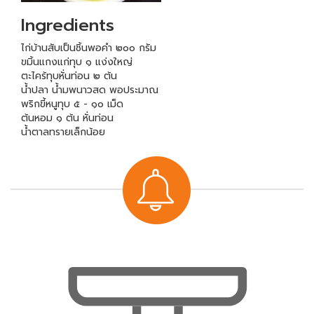
Ingredients
ไก่บ้านสับเป็นชิ้นพอคำ ๒๐๐ กรัม
ขมิ้นแกงแก่ทุบ ๑ แง่งใหญ่
ตะไคร้ทุบหั่นท่อน ๒ ต้น
น้ำปลา น้ำมพนาวสด พอประมาณ
พริกขี้หนูทุบ ๕ - ๑๐ เม็ด
ต้นหอม ๑ ต้น หั่นท่อน
น้ำตาลทรายเล็กน้อย