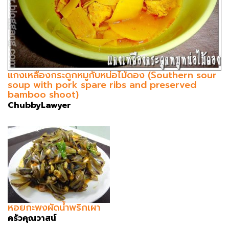
แกงเหลืองกระดูกหมูกับหน่อไม้ดอง (Southern sour
soup with pork spare ribs and preserved
bamboo shoot)
ChubbyLawyer
หอยกะพงผัดน้ำพริกเผา
ครัวคุณวาสน์