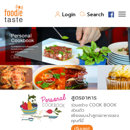
Login
Search
สูตรอาหาร
สูตรอาหารล่าสุด
พาไปชิม
Top Foodie
สารพันก้นครัว
เคล็ดลับน่ารู้
FoodPedia
เปรียบเทียบหน่วยการตวง
สูตรอาหาร
สร้าง Cookbook
ร่วมสร้าง COOK BOOK
เปรียบเทียบอุณหภูมิ
ส่วนตัว
เพียงแนะนำสูตรอาหารของ
เปรียบเทียบน้ำหนักวัตถุดิบ
คุณที่นี่
เริ่มเลย!