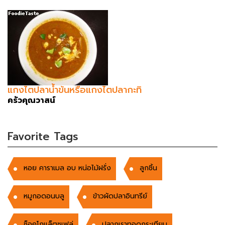
แกงไตปลาน้ำข้นหรือแกงไตปลากะทิ
ครัวคุณวาสน์
Favorite Tags
หอย คาราเมล อบ หน่อไม้ฝรั่ง
ลูกชิ้น
หมูกอดอนบลู
ข้าวผัดปลาอินทรีย์
ช็อคโกแล็ตซูเฟล่
ปลากุเราทอดกระเทียม