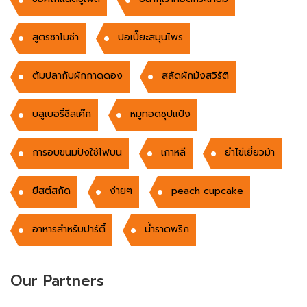
สูตรซาโมซ่า
ปอเปี๊ยะสมุนไพร
ต้มปลากับผักกาดดอง
สลัดผักมังสวิรัติ
บลูเบอรี่ชีสเค๊ก
หมูทอดชุปแป้ง
การอบขนมปังใช้ไฟบน
เกาหลี
ยำไข่เยี่ยวม้า
ยีสต์สกัด
ง่ายๆ
peach cupcake
อาหารสำหรับปาร์ตี้
น้ำราดพริก
Our Partners