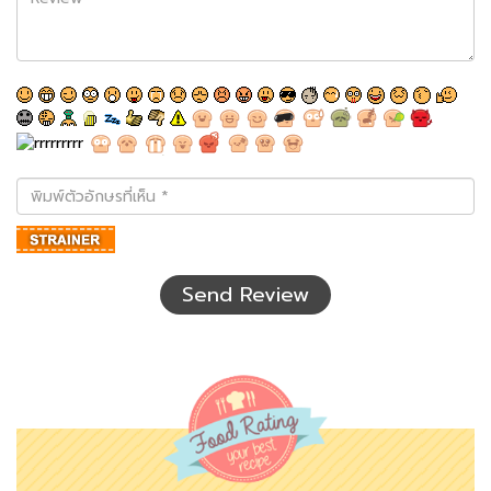
พิมพ์
ตัว
อักษร
ที่
เห็น
Send Review