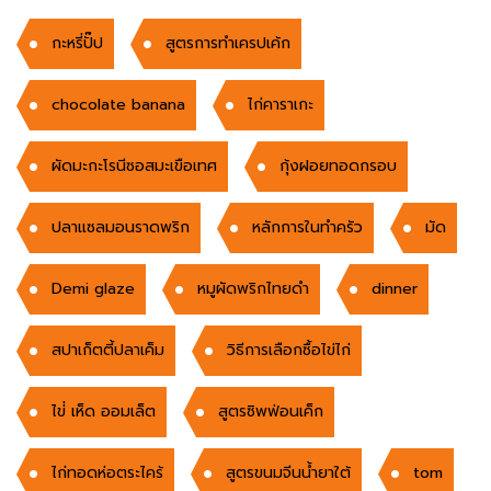
กะหรี่ปั๊ป
สูตรการทำเครปเค้ก
chocolate banana
ไก่คาราเกะ
ผัดมะกะโรนีซอสมะเขือเทศ
กุ้งฝอยทอดกรอบ
ปลาแซลมอนราดพริก
หลักการในทำครัว
มัด
Demi glaze
หมูผัดพริกไทยดำ
dinner
สปาเก็ตตี้ปลาเค็ม
วิธีการเลือกซื้อไข่ไก่
ไข่่ เห็ด ออมเล็ต
สูตรซิพฟ่อนเค็ก
ไก่ทอดห่อตระไคร้
สูตรขนมจีนนํ้ายาใต้
tom