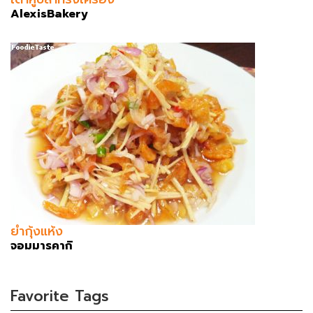
AlexisBakery
ยำกุ้งแห้ง
จอมมารคากิ
Favorite Tags