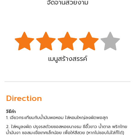
จัดจานสวยงาม
เมนูสร้างสรรค์
Direction
วิธีทำ
1. เจียวกระเทียมกับน้ำมันพอหอม ใส่หอมใหญ่ลงผัดพอสุก
2. ใส่หมูลงผัด ปรุงรสด้วยซอสหอยนางรม ซีอิ๊วขาว น้ำตาล พริกไทย
น้ำมันงา ซอสมะเขือเทศเล็กน้อย เพื่อให้สีสวย (หากไม่ชอบไม่ใส่ก็ได้)