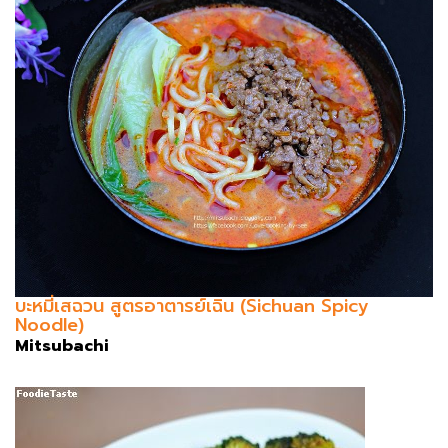
บะหมี่เสฉวน สูตรอาตารย์เฉิน (Sichuan Spicy
Noodle)
Mitsubachi