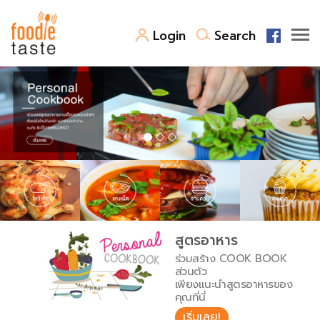
Login
Search
สูตรอาหาร
สูตรอาหารล่าสุด
พาไปชิม
Top Foodie
สารพันก้นครัว
เคล็ดลับน่ารู้
FoodPedia
เปรียบเทียบหน่วยการตวง
สูตรอาหาร
สร้าง Cookbook
ร่วมสร้าง COOK BOOK
เปรียบเทียบอุณหภูมิ
ส่วนตัว
เพียงแนะนำสูตรอาหารของ
เปรียบเทียบน้ำหนักวัตถุดิบ
คุณที่นี่
เริ่มเลย!