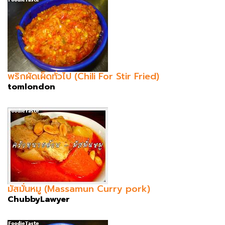
พริกผัดเผ็ดทั่วไป (Chili For Stir Fried)
tomlondon
มัสมั่นหมู (Massamun Curry pork)
ChubbyLawyer