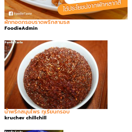
ผักทอดกรอบราดพริกสามรส
FoodieAdmin
น้ำพริกสมุนไพร ทุเรียนกรอบ
kruchev chillchill