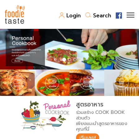
Login
Search
สูตรอาหาร
สูตรอาหารล่าสุด
พาไปชิม
Top Foodie
สารพันก้นครัว
เคล็ดลับน่ารู้
FoodPedia
เปรียบเทียบหน่วยการตวง
สูตรอาหาร
สร้าง Cookbook
ร่วมสร้าง COOK BOOK
เปรียบเทียบอุณหภูมิ
ส่วนตัว
เพียงแนะนำสูตรอาหารของ
เปรียบเทียบน้ำหนักวัตถุดิบ
คุณที่นี่
เริ่มเลย!