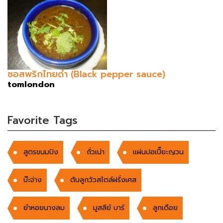
ซอสพริกไทยดำ (Black pepper sauce)
tomlondon
Favorite Tags
สูตรขนมปัง
ถั่วเน่า
แผ่นปอเปี๊ยะญวน
บ๊ะจ่าง
ตับลูกวัวสไตล์ฝรั่งเศส
ยำหอยนางลม
มูสลีย์ บาร์
ลูกเดือย