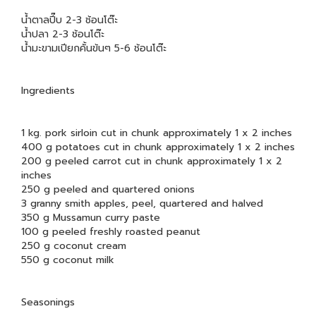
น้ำตาลปี๊บ 2-3 ช้อนโต๊ะ
น้ำปลา 2-3 ช้อนโต๊ะ
น้ำมะขามเปียกคั้นข้นๆ 5-6 ช้อนโต๊ะ
Ingredients
1 kg. pork sirloin cut in chunk approximately 1 x 2 inches
400 g potatoes cut in chunk approximately 1 x 2 inches
200 g peeled carrot cut in chunk approximately 1 x 2
inches
250 g peeled and quartered onions
3 granny smith apples, peel, quartered and halved
350 g Mussamun curry paste
100 g peeled freshly roasted peanut
250 g coconut cream
550 g coconut milk
Seasonings