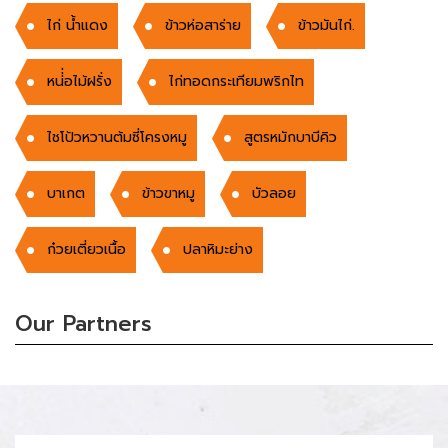
ไก่ น้ำแดง
ข้าวห่อสาร่าย
ข้าวมันไก่.
หน่่่อไม้ฝรั่ง
ไก่ทอดกระเทียมพริกไท
ไชโป้วหวานต้มซี่โครงหมู
สูตรหมักบาบีคิว
บาเกต
ข้าวขาหมู
บัวลอย
ก๋วยเตี่ยวเนื้อ
ปลาหิมะย่าง
Our Partners