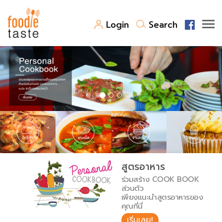
Login
Search
สูตรอาหาร
สูตรอาหารล่าสุด
พาไปชิม
Top Foodie
สารพันก้นครัว
เคล็ดลับน่ารู้
FoodPedia
เปรียบเทียบหน่วยการตวง
สูตรอาหาร
สร้าง Cookbook
ร่วมสร้าง COOK BOOK
เปรียบเทียบอุณหภูมิ
ส่วนตัว
เพียงแนะนำสูตรอาหารของ
เปรียบเทียบน้ำหนักวัตถุดิบ
คุณที่นี่
เริ่มเลย!