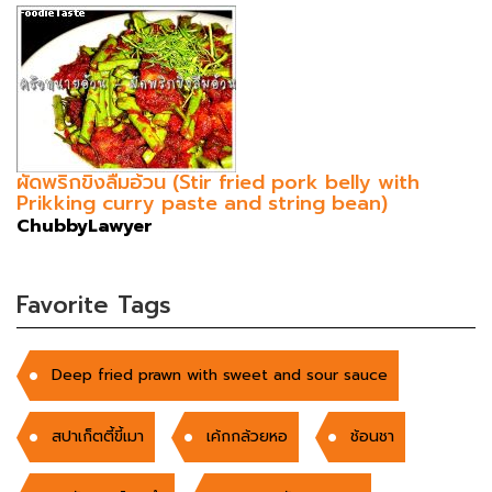
ผัดพริกขิงลืมอ้วน (Stir fried pork belly with
Prikking curry paste and string bean)
ChubbyLawyer
Favorite Tags
Deep fried prawn with sweet and sour sauce
สปาเก็ตตี้ขี้เมา
เค้กกล้วยหอ
ช้อนชา