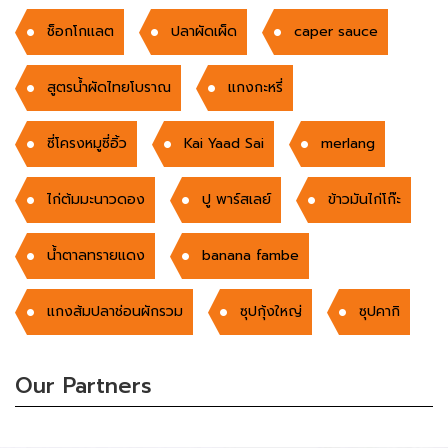
ช็อกโกเเลต
ปลาผัดเผ็ด
caper sauce
สูตรน้ำผัดไทยโบราณ
แกงกะหรี่
ซี่โครงหมูซี่อิ้ว
Kai Yaad Sai
merlang
ไก่ต้มมะนาวดอง
ปู พาร์สเลย์
ข้าวมันไก่โก๊ะ
น้ำตาลทรายแดง
banana fambe
แกงส้มปลาช่อนผักรวม
ซุปกุ้งใหญ่
ซุปคากิ
Our Partners