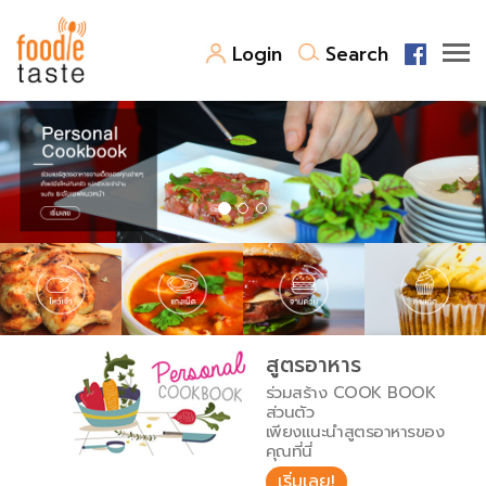
Login
Search
สูตรอาหาร
สูตรอาหารล่าสุด
พาไปชิม
Top Foodie
สารพันก้นครัว
เคล็ดลับน่ารู้
FoodPedia
เปรียบเทียบหน่วยการตวง
สูตรอาหาร
สร้าง Cookbook
ร่วมสร้าง COOK BOOK
เปรียบเทียบอุณหภูมิ
ส่วนตัว
เพียงแนะนำสูตรอาหารของ
เปรียบเทียบน้ำหนักวัตถุดิบ
คุณที่นี่
เริ่มเลย!