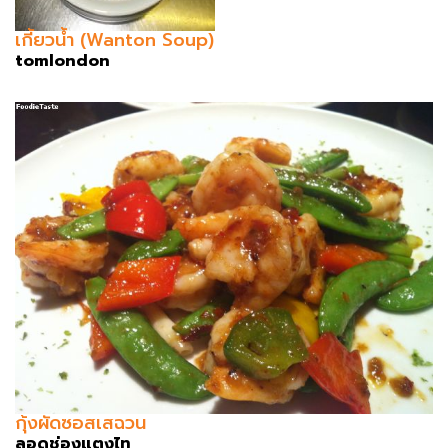
เกี้ยวน้ำ (Wanton Soup)
tomlondon
กุ้งผัดซอสเสฉวน
ลอดช่องแตงไท