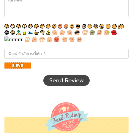
พิมพ์
ตัว
อักษร
ที่
เห็น
Send Review