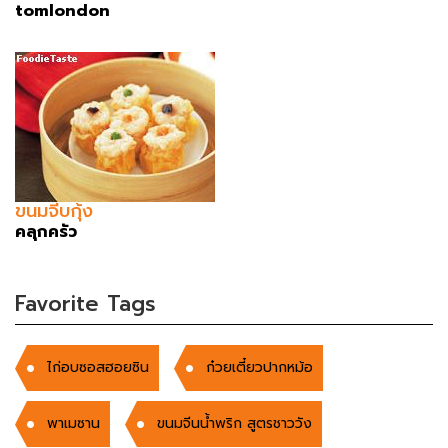
tomlondon
ขนมจีบกุ้ง
คลุกครัว
Favorite Tags
ไก่อบซอสฮอยซิน
ก๋วยเตี๋ยวปากหม้อ
พาเมซาน
ขนมจีนน้ำพริก สูตรชาววัง