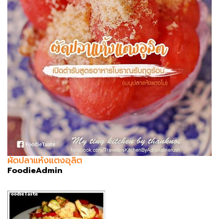
ผัดปลาแห้งแตงอุลิต
FoodieAdmin