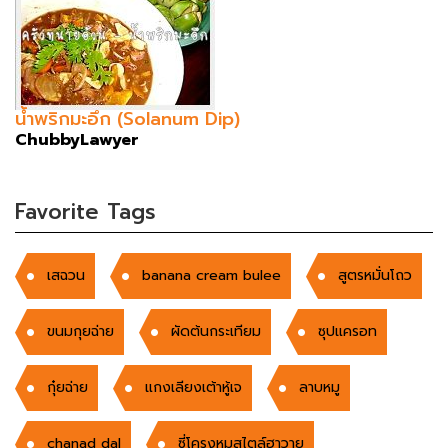
น้ำพริกมะอึก (Solanum Dip)
ChubbyLawyer
Favorite Tags
เสฉวน
banana cream bulee
สูตรหมั่นโถว
ขนมกุยฉ่าย
ผัดต้นกระเทียม
ซุปแครอท
กุ๋ยฉ่าย
แกงเลียงเต้าหู้เจ
ลาบหมู
chanad dal
ซี่โครงหมูสไตล์ฮาวาย