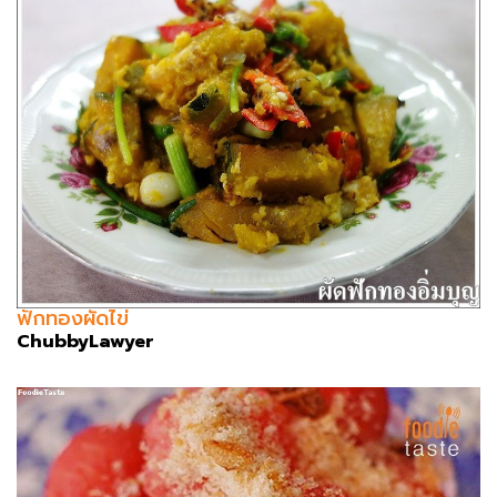
ฟักทองผัดไข่
ChubbyLawyer