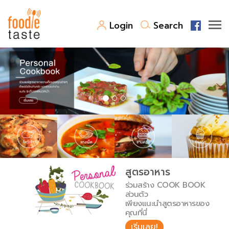
Login
Search
สูตรอาหาร
สูตรอาหารล่าสุด
พาไปชิม
Top Foodie
สารพันก้นครัว
เคล็ดลับน่ารู้
FoodPedia
เปรียบเทียบหน่วยการตวง
สูตรอาหาร
สร้าง Cookbook
ร่วมสร้าง COOK BOOK
เปรียบเทียบอุณหภูมิ
ส่วนตัว
เพียงแนะนำสูตรอาหารของ
เปรียบเทียบน้ำหนักวัตถุดิบ
คุณที่นี่
เริ่มเลย!