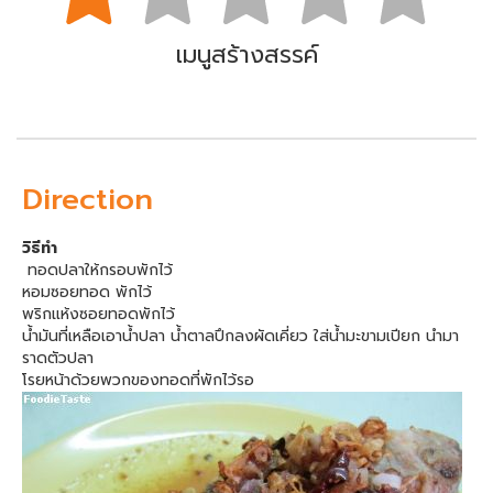
เมนูสร้างสรรค์
Direction
วิธีทำ
ทอดปลาให้กรอบพักไว้
หอมซอยทอด พักไว้
พริกแห้งซอยทอดพักไว้
น้ำมันที่เหลือเอาน้ำปลา น้ำตาลปึกลงผัดเคี่ยว ใส่น้ำมะขามเปียก นำมา
ราดตัวปลา
โรยหน้าด้วยพวกของทอดที่พักไว้รอ