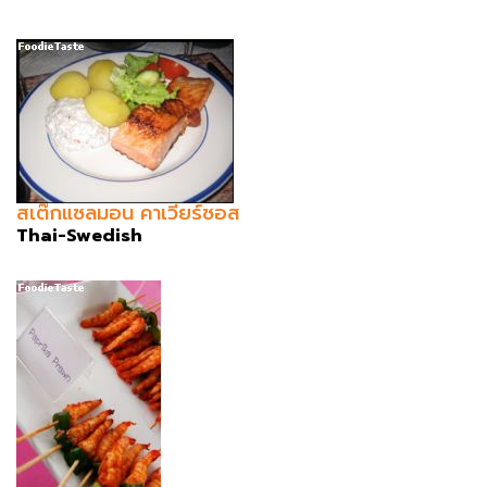
สเต๊กแซลมอน คาเวียร์ซอส
Thai-Swedish