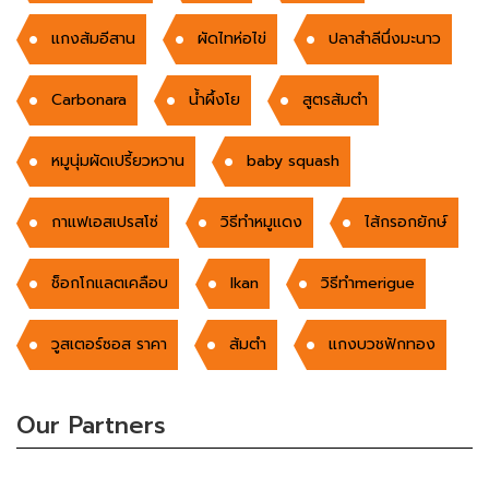
แกงส้มอีสาน
ผัดไทห่อไข่
ปลาสำลีนึ่งมะนาว
Carbonara
น้ำผึ้งโย
สูตรส้มตำ
หมูนุ่มผัดเปรี้ยวหวาน
baby squash
กาแฟเอสเปรสโซ่
วิธีทำหมูแดง
ไส้กรอกยักษ์
ช็อกโกแลตเคลือบ
Ikan
วิธีทำmerigue
วูสเตอร์ซอส ราคา
ส้มตํา
แกงบวชฟักทอง
Our Partners