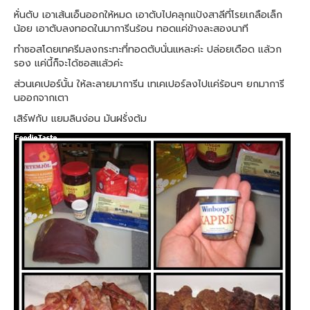
หั่นตับ เอาเส้นเอ็นออกให้หมด เอาตับไปคลุกแป้งสาลีที่โรยเกลือเล็ก
น้อย เอาตับลงทอดในมาการีนร้อน ทอดแค่ข้างละสองนาที
ทำซอสโดยเทครีมลงกระทะที่ทอดตับนั่นแหละค่ะ ปล่อยเดือด แล้วก
รอง แค่นี้ก็จะได้ซอสแล้วค่ะ
ส่วนเคเปอร์นั้น ให้ละลายมาการีน เทเคเปอร์ลงไปแค่ร้อนๆ ยกมาการี
นออกจากเตา
เสิร์ฟกับ แยมลินง่อน มันฝรั่งต้ม