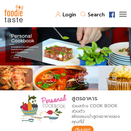
Login
Search
สูตรอาหาร
สูตรอาหารล่าสุด
พาไปชิม
Top Foodie
สารพันก้นครัว
เคล็ดลับน่ารู้
FoodPedia
เปรียบเทียบหน่วยการตวง
สูตรอาหาร
สร้าง Cookbook
ร่วมสร้าง COOK BOOK
เปรียบเทียบอุณหภูมิ
ส่วนตัว
เพียงแนะนำสูตรอาหารของ
เปรียบเทียบน้ำหนักวัตถุดิบ
คุณที่นี่
เริ่มเลย!