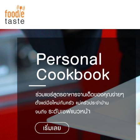
สูตรอาหาร
สูตรอาหารล่าสุด
พาไปชิม
Top Foodie
สารพันก้นครัว
เคล็ดลับน่ารู้
FoodPedia
เปรียบเทียบหน่วยการตวง
สร้าง Cookbook
เปรียบเทียบอุณหภูมิ
เปรียบเทียบน้ำหนักวัตถุดิบ