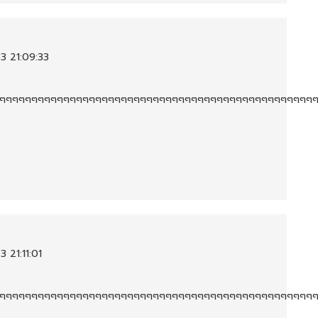
3 21:09:33
ๆๆๆๆๆๆๆๆๆๆๆๆๆๆๆๆๆๆๆๆๆๆๆๆๆๆๆๆๆๆๆๆๆๆๆๆๆๆๆๆๆๆๆๆๆๆๆๆๆๆ
 21:11:01
ๆๆๆๆๆๆๆๆๆๆๆๆๆๆๆๆๆๆๆๆๆๆๆๆๆๆๆๆๆๆๆๆๆๆๆๆๆๆๆๆๆๆๆๆๆๆๆๆๆๆ