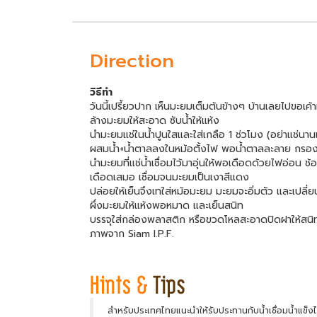
Direction
วิธีทำ
วันนี้เปรี้ยวปาก เห็นมะยมเต็มต้นข้างๆ บ้านเลยไปขอเค้
ล้างมะยมให้สะอาด ซับน้ำให้แห้ง
นำมะยมแช่ในน้ำปูนใสและใส่เกลือ 1 ช่วโมง (อย่าแช่นานเพ
ผสมน้ำ+น้ำตาลลงในหม้อตั้งไฟ พอน้ำตาลละลาย กรองด้
นำมะยมที่แช่น้ำเชื่อมไว้มาอุ่นให้พอเดือดด้วยไฟอ่อน 
เดือดเสมอ เชื่อมจนมะยมเป็นเงาสีแดง
ปล่อยให้เย็นจึงเทใส่หม้อมะยม มะยมจะอิ่มตัว และเปลี่ยน
ผึ่งมะยมให้แห้งพอหมาด และเย็นสนิท
บรรจุใส่กล่องพลาสติก หรือขวดโหลสะอาดปิดฝาให้สนิ
ภาพจาก Siam I.P.F.
สำหรับประเทศไทยแนะนำให้รับประทานกับน้ำเชื่อมน้ำแข็ง