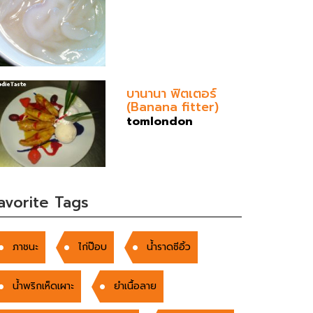
บานานา ฟิตเตอร์
(Banana fitter)
tomlondon
avorite Tags
ภาชนะ
ไก่ป๊อบ
น้ำราดซีอิ้ว
น้ำพริกเห็ดเผาะ
ยำเนื้อลาย