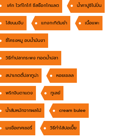
เค้ก ไวท์โกโก้ ชีสช๊อกโกแลต
น้ำคาปูชิโน่ปั่น
ไส้ขนมจีบ
แกงกะทิต้มยำ
เนื้อแพะ
ซี่โครงหมู อบน้ำมันงา
วิธีทำปลากระพง ทอดน้ำปลา
สปาเกตตี้ปลาทูน่า
หอยเชลล
พริกจินดาแดง
ทูเลย์
น้ำส้มหมักจากผลไม้
cream bulee
มะเขือเทศเชอรี่
วิธีทำไส้ปอเปี๊ย