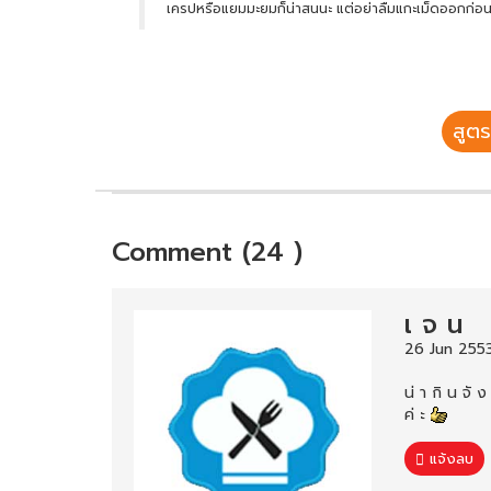
เครปหรือแยมมะยมก็น่าสนนะ แต่อย่าลืมแกะเม็ดออกก่อ
สูตร
Comment (24 )
เ จ น
26 Jun 255
น่ า กิ น จั ง
ค่ ะ
แจ้งลบ