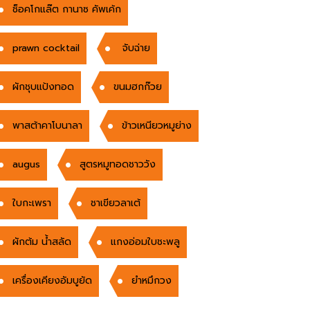
ช็อคโกแล๊ต กานาซ คัพเค้ก
prawn cocktail
จับฉ่าย
ผักชุบแป้งทอด
ขนมฮกก๊วย
พาสต้าคาโบนาลา
ข้าวเหนียวหมูย่าง
augus
สูตรหมูทอดชาววัง
ใบกะเพรา
ชาเขียวลาเต้
ผักต้ม น้ำสลัด
แกงอ่อมใบชะพลู
เครื่องเคียงอัมบูยัด
ยำหมึกวง