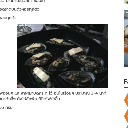
กตัว ประมาณตัวละ 1 ช้อนชา
าหยอดราดบนตัวหอยทุกตัว
หอยทุกตัว
F
้งไฟอ่อนๆ และหาฝามาปิดกระทะไว้ อบไปเรื่อยๆ ประมาณ 3-4 นาที
ดังฉี่ๆ ทิ้งไว้สักพัก ก็ปิดไฟนำขึ้น
บบ ครับ