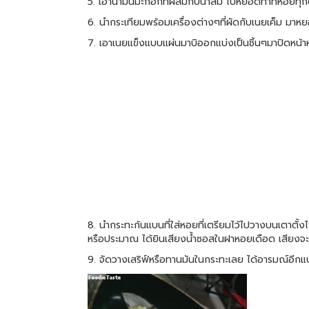
5. เอาน้ำมันมะกอกที่ผสมกับน้ำส้ม ไปหยอดทาที่หอยทุ
6. นำกระเทียมพร้อมเครื่องต่างๆที่ผัดกับเนยเค็ม ม
7. เอาเนยแข็งแบบแผ่นมาบิออกแบ่งเป็นชิ้นๆมาปิดหน้า
8. นำกระทะก้นแบนที่ใส่หอยที่เตรียมไว้ไปวางบนเตาตั
หรือประมาณ ได้ยินเสียงน้ำซอสในฝาหอยเดือด เสียงจะเบา
9. จัดวางเสริฟ์หรือทานมันในกระทะเลย ได้อารมณ์อีกแ