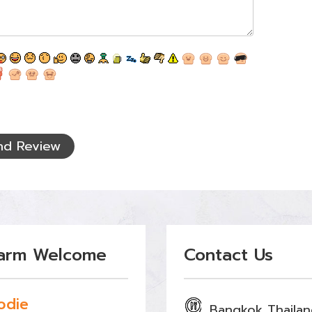
nd Review
arm Welcome
Contact Us
odie
Bangkok Thaila