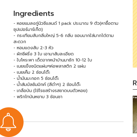
Ingredients
- หอยแมลงภู่นิวซีแลนด์ 1 pack ประมาณ 9 ตัว(หาซื้อตาม
ซุปเปอร์มาร์เก็ต)
- กระเทียมสับกลีบใหญ่ 5-6 กลีบ ชอบมากใส่มากได้ตาม
สะดวก
- หอมแดงสับ 2-3 หัว
- ผักชีฝรั่ง 3 ใบ เอามาสับละเอียด
- ใบโหระพา เด็ดจากหน้าบ้านมาซัก 10-12 ใบ
- เนยแข็งชนิดแผ่นๆห่อพลาสติก 2 แผ่น
- เนยเค็ม 2 ช้อนโต๊ะ
- น้ำมันมะกอก 5 ช้อนโต๊ะ
R
- น้ำส้มบัลซัมมิกค์ (สีดำๆ) 2 ช้อนโต๊ะ
- เกลือป่น (ใช้โรยสร้างรสชาดบนตัวหอย)
- พริกไทป่นหยาบ 3 ช้อนชา