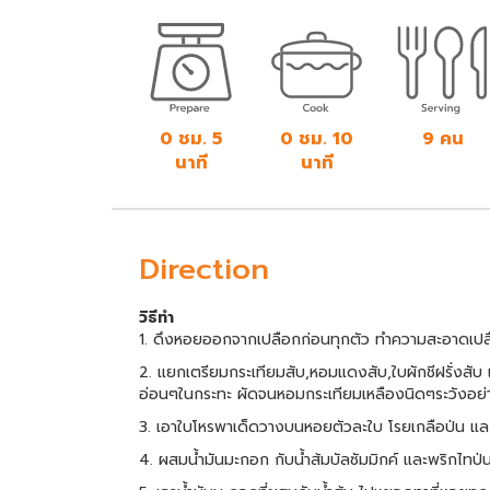
0 ชม. 5
0 ชม. 10
9 คน
นาที
นาที
Direction
วิธีทำ
1. ดึงหอยออกจากเปลือกก่อนทุกตัว ทำความสะอาดเป
2. แยกเตรียมกระเทียมสับ,หอมแดงสับ,ใบผักชีฝรั่งสับ
อ่อนๆในกระทะ ผัดจนหอมกระเทียมเหลืองนิดๆระวังอย่าใ
3. เอาใบโหรพาเด็ดวางบนหอยตัวละใบ โรยเกลือป่น และ
4. ผสมน้ำมันมะกอก กับน้ำส้มบัลซัมมิกค์ และพริกไทป่น ใ