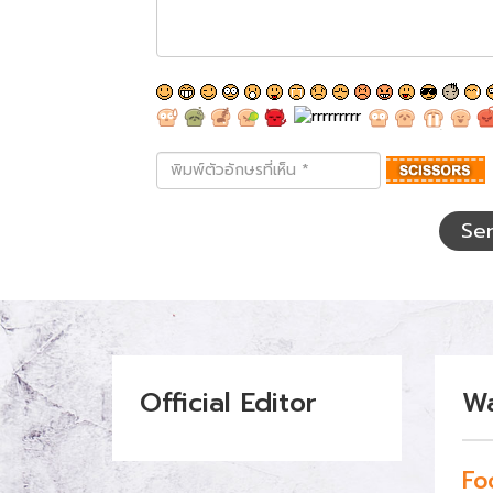
พิมพ์
ตัว
อักษร
ที่
Se
เห็น
Official Editor
W
Fo