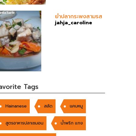
ยำปลากระพงสามรส
jahja_caroline
avorite Tags
Hainanese
สลัด
แคบหมู
สูตรอาหารปลาเซมอน
น้ำพริก แกง