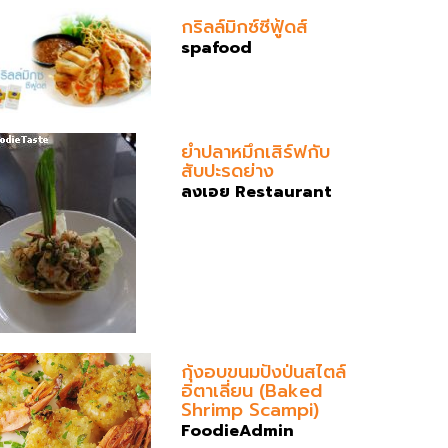
กริลล์มิกซ์ซีฟู้ดส์
spafood
ยำปลาหมึกเสิร์ฟกับ
สับปะรดย่าง
ลงเอย Restaurant
กุ้งอบขนมปังป่นสไตล์
อิตาเลี่ยน (Baked
Shrimp Scampi)
FoodieAdmin