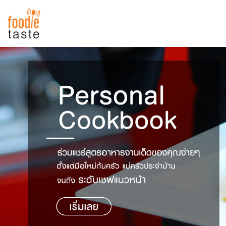
สูตรอาหาร
สูตรอาหารล่าสุด
พาไปชิม
Top Foodie
สารพันก้นครัว
เคล็ดลับน่ารู้
FoodPedia
เปรียบเทียบหน่วยการตวง
สร้าง Cookbook
เปรียบเทียบอุณหภูมิ
เปรียบเทียบน้ำหนักวัตถุดิบ