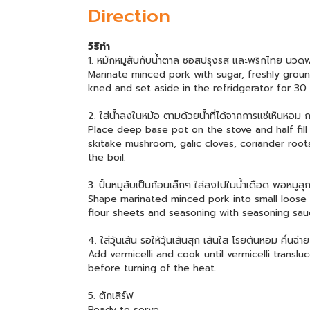
Direction
วิธีทำ
1. หมักหมูสับกับน้ำตาล ซอสปรุงรส และพริกไทย นวดพอเ
Marinate minced pork with sugar, freshly groun
kned and set aside in the refridgerator for 30
2. ใส่น้ำลงในหม้อ ตามด้วยน้ำที่ได้จากการแช่เห็นหอม 
Place deep base pot on the stove and half fil
skitake mushroom, galic cloves, coriander roo
the boil.
3. ปั้นหมูสับเป็นก้อนเล็กๆ ใส่ลงไปในน้ำเดือด พอหมูส
Shape marinated minced pork into small loose 
flour sheets and seasoning with seasoning sauc
4. ใส่วุ้นเส้น รอให้วุ้นเส้นสุก เส้นใส โรยต้นหอม คึ่นฉ่
Add vermicelli and cook until vermicelli translu
before turning of the heat.
5. ตักเสิร์ฟ
Ready to serve.