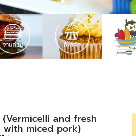
สด (Vermicelli and fresh
 with miced pork)