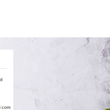
nd
l.com