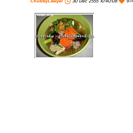
ChubbyLawyer
30 Dec 2555 10:40:08
97