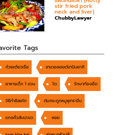
แฝดคนละฝา (Hotty
stir fried pork
neck and liver)
ChubbyLawyer
avorite Tags
ก๋วยเต๋ยวเรือ
เทเดอลอยด์เทปันยากิ
อาหารเด็ก 1 ขวบ
โด
รักษาท้องอืด
วิธีทำชีสเค้ก
ต้มกระดูกหมูพุทราจีน
แกงคั่วสับปะรด
หอย
tom kha kai
ห่อหมกหัวปลี