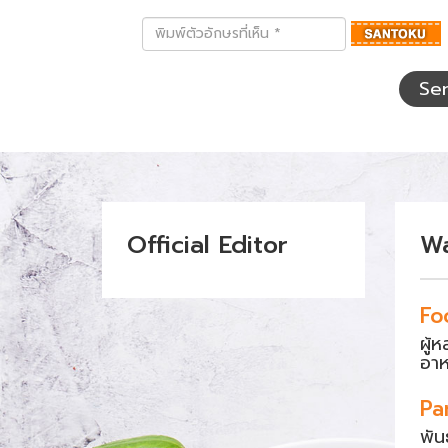
พิมพ์
ตัว
อักษร
ที่
Se
เห็น
Official Editor
W
Fo
ผู้
อา
Pa
พัน