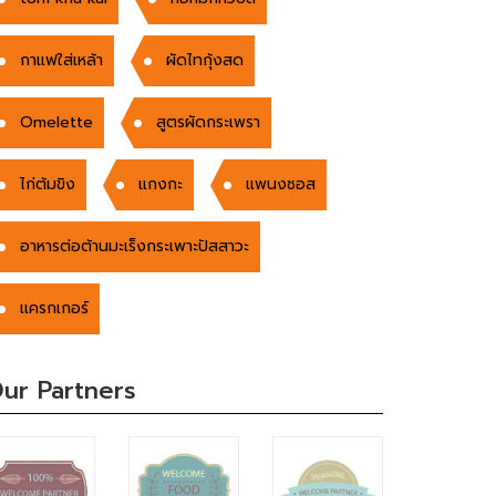
กาแฟใส่เหล้า
ผัดไทกุ้งสด
Omelette
สูตรผัดกระเพรา
ไก่ต้มขิง
แกงกะ
แพนงซอส
อาหารต่อต้านมะเร็งกระเพาะปัสสาวะ
เเครกเกอร์
ur Partners