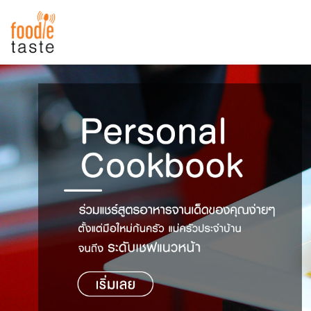
สูตรอาหาร
สูตรอาหารล่าสุด
พาไปชิม
Top Foodie
สารพันก้นครัว
เคล็ดลับน่ารู้
FoodPedia
เปรียบเทียบหน่วยการตวง
สร้าง Cookbook
เปรียบเทียบอุณหภูมิ
เปรียบเทียบน้ำหนักวัตถุดิบ