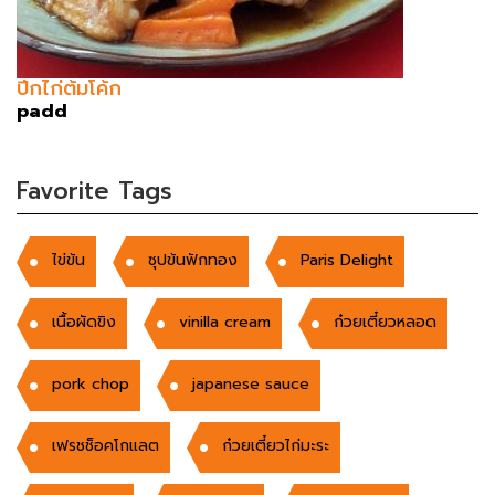
ปีกไก่ต้มโค้ก
padd
Favorite Tags
ไข่ข้น
ซุปข้นฟักทอง
Paris Delight
เนื้อผัดขิง
vinilla cream
ก๋วยเตี๋ยวหลอด
pork chop
japanese sauce
เฟรชช็อคโกแลต
ก๋วยเตี๋ยวไก่มะระ