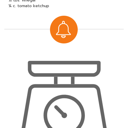
½ tbs. vinegar
¼ c. tomato ketchup