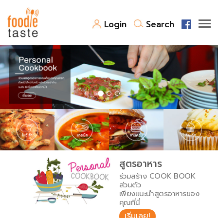
Login
Search
สูตรอาหาร
สูตรอาหารล่าสุด
พาไปชิม
Top Foodie
สารพันก้นครัว
เคล็ดลับน่ารู้
FoodPedia
เปรียบเทียบหน่วยการตวง
สูตรอาหาร
สร้าง Cookbook
ร่วมสร้าง COOK BOOK
เปรียบเทียบอุณหภูมิ
ส่วนตัว
เพียงแนะนำสูตรอาหารของ
เปรียบเทียบน้ำหนักวัตถุดิบ
คุณที่นี่
เริ่มเลย!