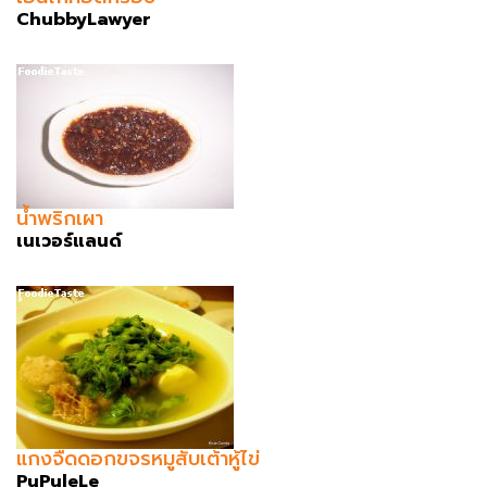
ChubbyLawyer
น้ำพริกเผา
เนเวอร์แลนด์
แกงจืดดอกขจรหมูสับเต้าหู้ไข่
PuPuleLe