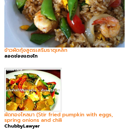
ข้าวผัดกุ้งสูตรเสริมธาตุเหล็ก
ลอดช่องแตงไท
ผัดทองไหลมา (Stir fried pumpkin with eggs,
spring onions and chili
ChubbyLawyer