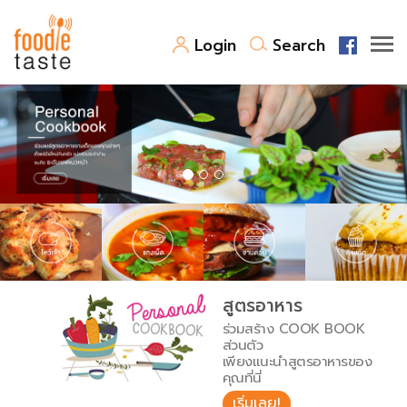
Login
Search
สูตรอาหาร
สูตรอาหารล่าสุด
พาไปชิม
Top Foodie
สารพันก้นครัว
เคล็ดลับน่ารู้
FoodPedia
เปรียบเทียบหน่วยการตวง
สูตรอาหาร
สร้าง Cookbook
ร่วมสร้าง COOK BOOK
เปรียบเทียบอุณหภูมิ
ส่วนตัว
เพียงแนะนำสูตรอาหารของ
เปรียบเทียบน้ำหนักวัตถุดิบ
คุณที่นี่
เริ่มเลย!