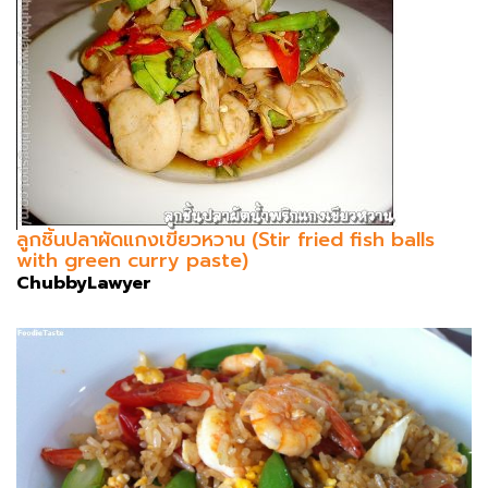
ลูกชิ้นปลาผัดแกงเขียวหวาน (Stir fried fish balls
with green curry paste)
ChubbyLawyer