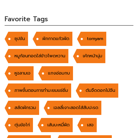
Favorite Tags
ซุปข้น
ผักกาดแก้วผัด
tomyam
หมูก้อนทอดใส่ข้าวโพดหวาน
เค้กหน้านุ่ม
หูฉลามเจ
แกงอ่อมกบ
ภาพขั้นตอนการทำมะยมแช่อิ่ม
ต้มจืดดอกไม้จีน
สลัดผักรวม
เจลลี่เงาะสอดไส้สับปะรด
ตุ่นข้อไก่
เส้นบะหมี่ผัด
เสจ