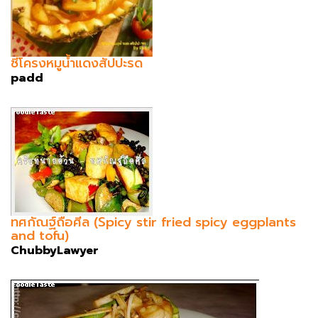
ซี่โครงหมูน้ำแดงสัปปะรด
padd
ทศกัณฐ์ถือศีล (Spicy stir fried spicy eggplants
and tofu)
ChubbyLawyer