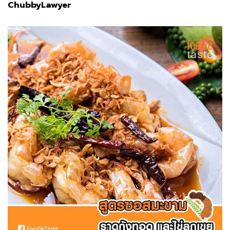
ChubbyLawyer