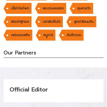
เนื้อไก่สะโพก
พระรามลงสรง
ซุบหางวัว
ผัดเต้าหู้ทอด
ปลาผัดคึ่นไฉ่
สูตรไส้ขนมจีบ
เฟรนเดรสซิ่ง
หมููกะปิ
ต้มจืดรวม
Our Partners
Official Editor