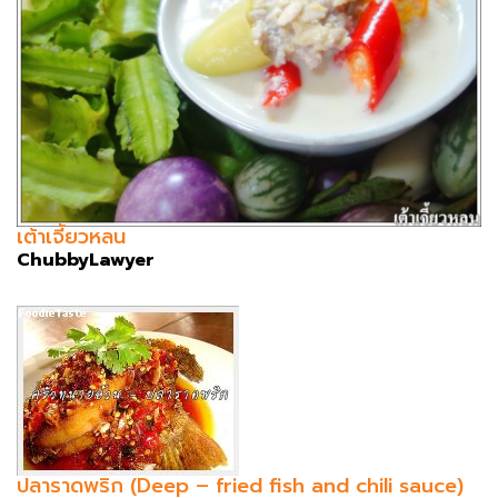
เต้าเจี้ยวหลน
ChubbyLawyer
ปลาราดพริก (Deep – fried fish and chili sauce)