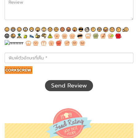
พิมพ์
ตัว
อักษร
ที่
เห็น
Send Review