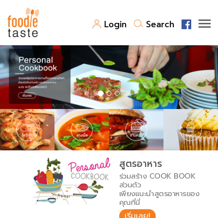
Login
Search
สูตรอาหาร
สูตรอาหารล่าสุด
พาไปชิม
Top Foodie
สารพันก้นครัว
เคล็ดลับน่ารู้
FoodPedia
เปรียบเทียบหน่วยการตวง
สูตรอาหาร
สร้าง Cookbook
ร่วมสร้าง COOK BOOK
เปรียบเทียบอุณหภูมิ
ส่วนตัว
เพียงแนะนำสูตรอาหารของ
เปรียบเทียบน้ำหนักวัตถุดิบ
คุณที่นี่
เริ่มเลย!