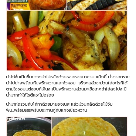
นำไก่หั่นเป็นชิ้นยาวๆนำไปหมักด้วยซอสหอยนางรม แม็กกี้ น้ำตาลทราย
นำไปย่างพร้อมกับพริกหวานและหัวหอม จริงๆแล้วจะม้วนใส่อะไรก็ได้
ตามใจชอบแต่ชอบก็เห็นจะเป็นพริกหวานส่วนมะเขือเทศถ้าใส่ลงไปจะมี
น้ำมากทำให้โรตีแชะไม่อร่อย
นำมาห่อรวมกับไก่ทาด้วยมายองเนส แล้วม้วนกลัดด้วยไม้จิ้ม
ฟัน..พร้อมเสริฟรับประทานคู่กับแกงเขียวหวาน