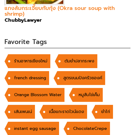
แกงส้มกระเจี๊ยบกับกุ้ง (Okra sour soup with
shrimp)
ChubbyLawyer
Favorite Tags
ร้านอาหารเชียงใหม่
ต้มยำปลากระพง
french dressing
สูตรขนมปังครัวชองค์
Orange Blossom Water
หมูสับไข่เค็ม
เส้นเพนเน่
เนื้อแกะราดไวน์แดง
ยำไก่
instant egg sausage
ChocolateCrepe