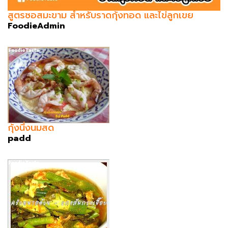
สูตรซอสมะขาม สำหรับราดกุ้งทอด และไข่ลูกเขย
FoodieAdmin
กุ้งนึ่งนมสด
padd