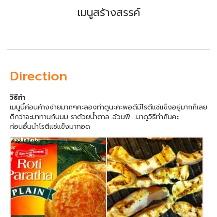
เมนูสร้างสรรค์
Direction
วิธีทำ
เมนูนี้ค่อนค้างง่ายมากๆคะลองทำดูนะคะพอดีมีโรตีแช่แข็งอยู่มากก็เลย
ดีกว่าจะมาทานกับนม ราด้วยน้ำตาล..อ้วนพี....มาดูวิธีทำกันคะ
ก่อนอื่นนำโรตีแช่แข็งมาทอด