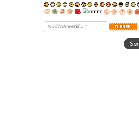
พิมพ์
ตัว
อักษร
ที่
Se
เห็น