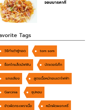
จอมมารคากิ
avorite Tags
วิธีทำเต้าหู้ทอด
tom som
ช็อคโกแล็ตมัฟฟิน
บัตเตอร์เค็ก
แกงเลียง
สูตรเนื้อหมักอบเตาไฟฟ้า
Garcinia
ซุปหอม
ข้าวผัดกระเพราเนื้อ
หมึกผัดผงกะหรี่