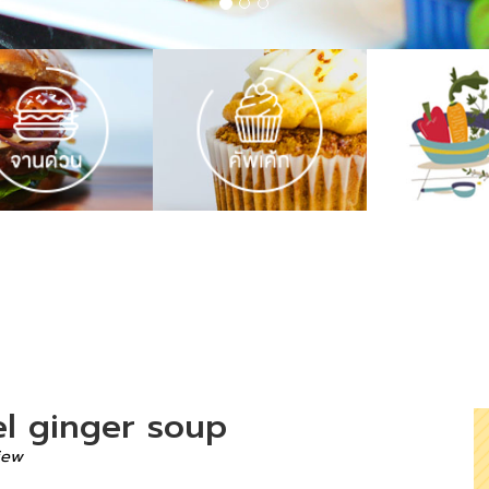
el ginger soup
iew