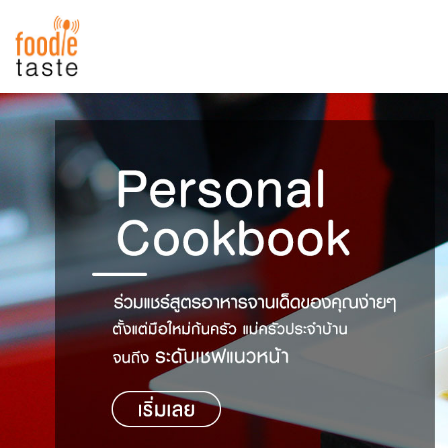
สูตรอาหาร
สูตรอาหารล่าสุด
พาไปชิม
Top Foodie
สารพันก้นครัว
เคล็ดลับน่ารู้
FoodPedia
เปรียบเทียบหน่วยการตวง
สร้าง Cookbook
เปรียบเทียบอุณหภูมิ
เปรียบเทียบน้ำหนักวัตถุดิบ