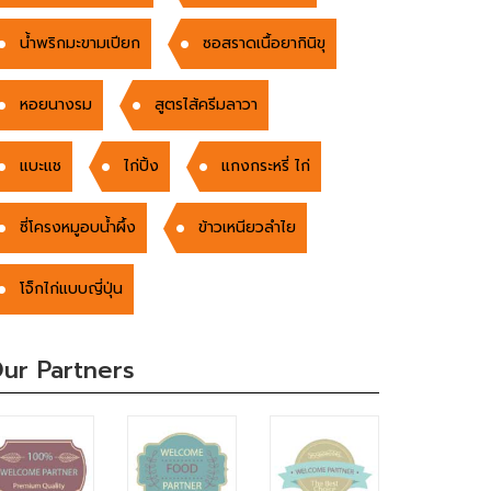
น้ำพริกมะขามเปียก
ซอสราดเนื้อยากินิขุ
หอยนางรม
สูตรไส้ครีมลาวา
แบะแช
ไก่ปิ้ง
แกงกระหรี่ ไก่
ซี่โครงหมูอบน้ำผึ้ง
ข้าวเหนียวลำไย
โจ็กไก่แบบญี่ปุ่น
ur Partners