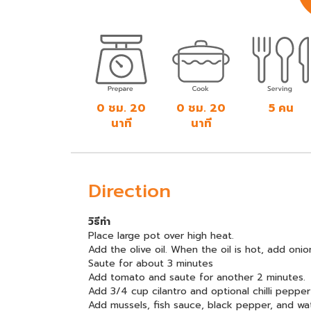
0 ชม. 20
0 ชม. 20
5 คน
นาที
นาที
Direction
วิธีทำ
Place large pot over high heat.
Add the olive oil. When the oil is hot, add onion
Saute for about 3 minutes
Add tomato and saute for another 2 minutes.
Add 3/4 cup cilantro and optional chilli peppe
Add mussels, fish sauce, black pepper, and wa