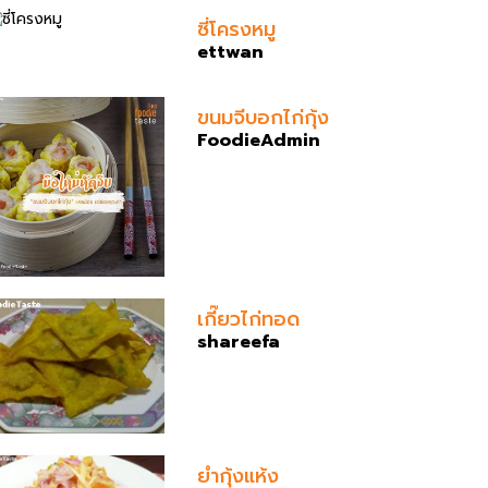
ซี่โครงหมู
ettwan
ขนมจีบอกไก่​กุ้ง
FoodieAdmin
เกี๊ยวไก่ทอด
shareefa
ยำกุ้งแห้ง