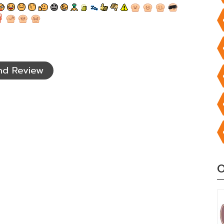
nd Review
O