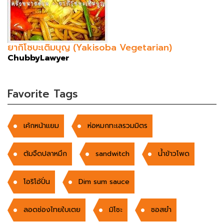
ยากิโซบะเติมบุญ (Yakisoba Vegetarian)
ChubbyLawyer
Favorite Tags
เค้กหน้าแยม
ห่อหมกทะเลรวมมิตร
ต้มจืดปลาหมึก
sandwitch
น้ำข้าวโพด
โอริโอ้ปั่น
Dim sum sauce
ลอดช่องไทยใบเตย
มิโซะ
ซอสยำ