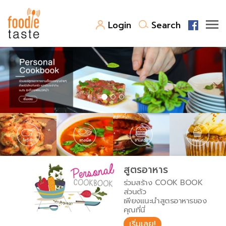
Login
Search
สูตรอาหาร
สูตรอาหารล่าสุด
พาไปชิม
Top Foodie
สารพันก้นครัว
เคล็ดลับน่ารู้
FoodPedia
เปรียบเทียบหน่วยการตวง
สูตรอาหาร
สร้าง Cookbook
ร่วมสร้าง COOK BOOK
เปรียบเทียบอุณหภูมิ
ส่วนตัว
เพียงแนะนำสูตรอาหารของ
เปรียบเทียบน้ำหนักวัตถุดิบ
คุณที่นี่
เริ่มเลย!