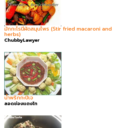
มักกะโรนีผัดสมุนไพร (Stir fried macaroni and
herbs)
ChubbyLawyer
น้ำพริกกะปิเจ
ลอดช่องแตงไท