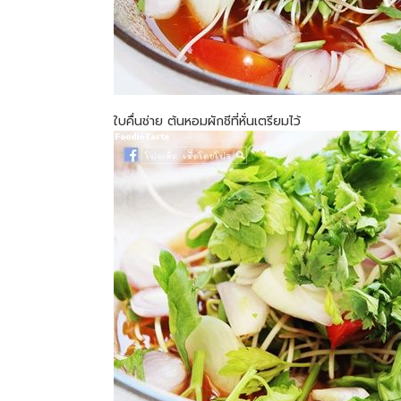
ใบคื่นช่าย ต้นหอมผักชีที่หั่นเตรียมไว้