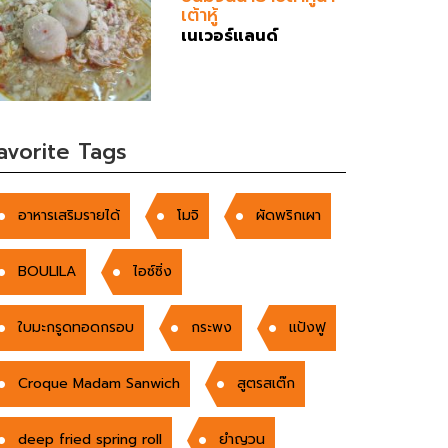
เต้าหู้
เนเวอร์แลนด์
avorite Tags
อาหารเสริมรายได้
โมจิ
ผัดพริกเผา
BOULILA
ไอซ์ซิ่ง
ใบมะกรูดทอดกรอบ
กระพง
แป้งฟู
Croque Madam Sanwich
สูตรสเต๊ก
deep fried spring roll
ยำญวน