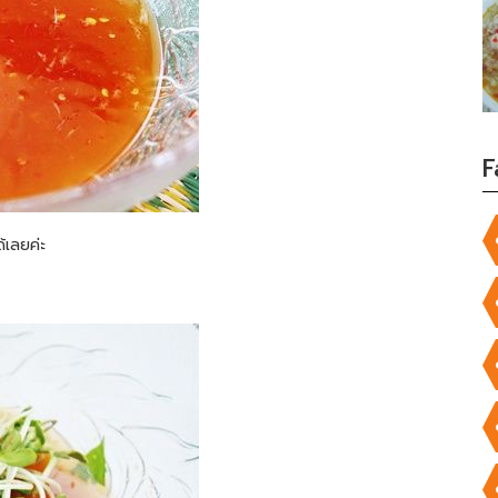
F
้เลยค่ะ