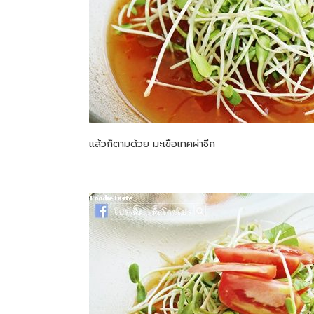
แล้วก็ตามด้วย มะเขือเทศผ่าซีก