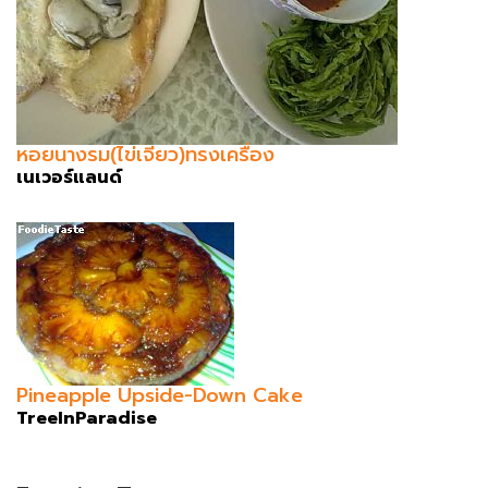
หอยนางรม(ไข่เจียว)ทรงเครื่อง
เนเวอร์แลนด์
Pineapple Upside-Down Cake
TreeInParadise