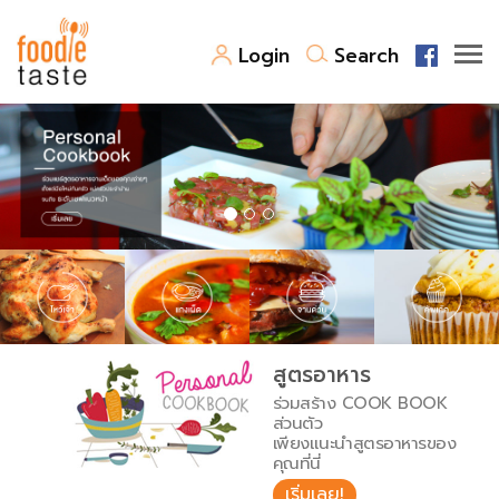
Login
Search
สูตรอาหาร
สูตรอาหารล่าสุด
พาไปชิม
Top Foodie
สารพันก้นครัว
เคล็ดลับน่ารู้
FoodPedia
เปรียบเทียบหน่วยการตวง
สูตรอาหาร
สร้าง Cookbook
ร่วมสร้าง COOK BOOK
เปรียบเทียบอุณหภูมิ
ส่วนตัว
เพียงแนะนำสูตรอาหารของ
เปรียบเทียบน้ำหนักวัตถุดิบ
คุณที่นี่
เริ่มเลย!