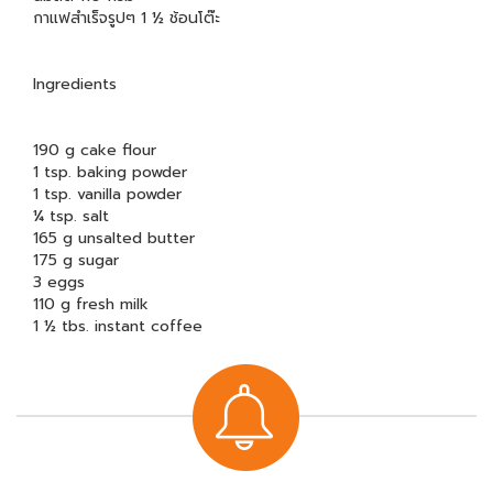
กาแฟสำเร็จรูปๆ 1 ½ ช้อนโต๊ะ
Ingredients
190 g cake flour
1 tsp. baking powder
1 tsp. vanilla powder
¼ tsp. salt
165 g unsalted butter
175 g sugar
3 eggs
110 g fresh milk
1 ½ tbs. instant coffee