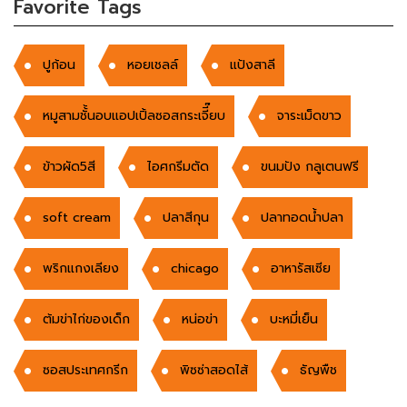
Favorite Tags
ปูก้อน
หอยเชลล์
แป้งสาลี
หมูสามชั้้นอบแอปเปิ้ลซอสกระเจีี๊ยบ
จาระเม็ดขาว
ข้าวผัด5สี
ไอศกรีมตัด
ขนมปัง กลูเตนฟรี
soft cream
ปลาสีกุน
ปลาทอดน้ำปลา
พริกแกงเลียง
chicago
อาหารัสเซีย
ต้มข่าไก่ของเด็ก
หน่อข่า
บะหมี่เย็น
ซอสประเทศกรีก
พิซซ่าสอดไส้
ธัญพืช