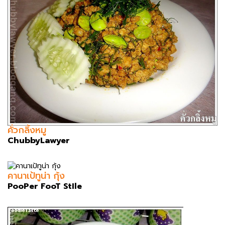
คั่วกลิ้งหมู
ChubbyLawyer
คานาเป้ทูน่า กุ้ง
PooPer FooT StIle