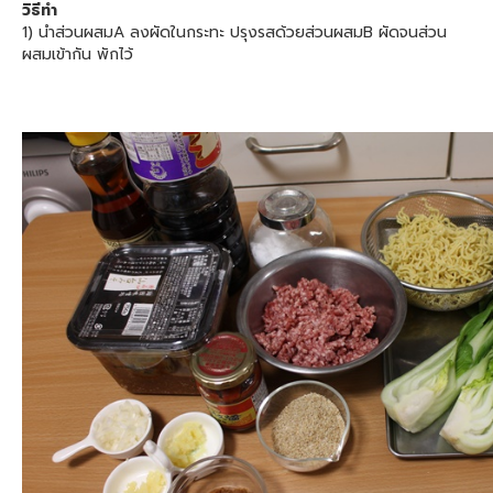
วิธีทำ
1) นำส่วนผสมA ลงผัดในกระทะ ปรุงรสด้วยส่วนผสมB ผัดจนส่วน
ผสมเข้ากัน พักไว้