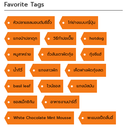
Favorite Tags
หัวปลาแซลมอนต้มซีอิ๊ว
ไก่ย่างแบบญี่ปุ่น
แกงป่าปลาดุก
วิธีทำปอเปี๊ย
hotdog
หมูสาหร่าย
ถั่วลันเตาผัดกุ้ง
กุ้งชีแฮ้
น้ำกีวี่
แกงลาวผัก
เห็ดฟางผัดกุ้งสด
basil leaf
ไวน์ซอส
แกงมัสมัน
ซอสเม็กซิกัน
อาหารงานปาร์ตี้
White Chocolate Mint Mousse
พะแนงเป็ดลิ้นจี่