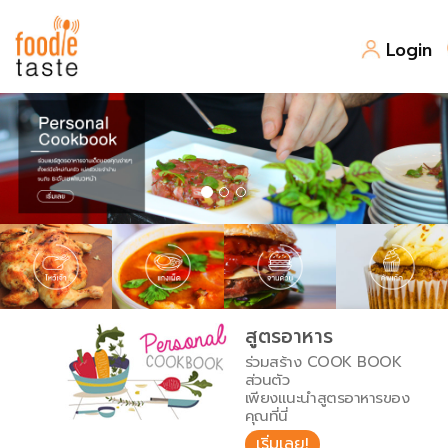
Login
สูตรอาหาร
สูตรอาหารล่าสุด
พาไปชิม
Top Foodie
สารพันก้นครัว
เคล็ดลับน่ารู้
FoodPedia
เปรียบเทียบหน่วยการตวง
สูตรอาหาร
สร้าง Cookbook
ร่วมสร้าง COOK BOOK
เปรียบเทียบอุณหภูมิ
ส่วนตัว
เพียงแนะนำสูตรอาหารของ
เปรียบเทียบน้ำหนักวัตถุดิบ
คุณที่นี่
เริ่มเลย!