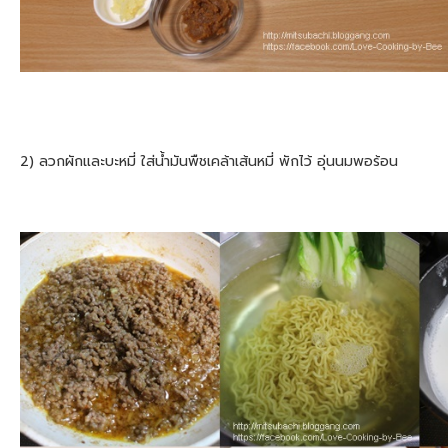
2) ลวกผักและบะหมี่ ใส่น้ำมันพืชเคล้าเส้นหมี่ พักไว้ อุ่นนมพอร้อน