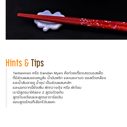
Tantanmen หรือ Dandan Myen คือก๋วยเตี๋ยวเสฉวนรสเผ็ด
ที่มีส่วนผสมของหมูสับ น้ำมันพริก และเนยงาบด ซอสถั่วเหลือง
และน้ำส้มสายชู น้ำซุป เป็นส่วนผสมหลัก
และนอกจากนี้ยังเพิ่ม ผักกวางตุ้ง หรือ ผักโขม
เรามีสูตรมาให้ลอง 2 สูตรด้วยกัน
สูตรโรงเรียนและสูตรอาจาร์ยเฉิน
ชอบสูตรไหนก็เลือกได้เลยคะ