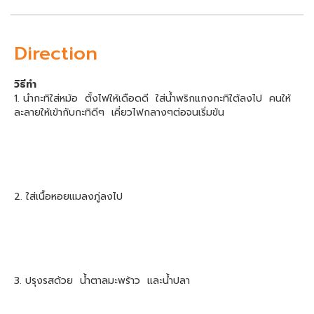
Direction
วิธีทำ
1. นำกะทิใส่หม้อ ตั้งไฟให้เดือดดี ใส่น้ำพริกแกงกะทิใต้ลงไป คนให้
ละลายให้เข้ากับกะทิดีๆ เคี่ยวไฟกลางๆต่อจนเริ่มข้น
2. ใส่เนื้อหอยแมลงภู่ลงไป
3. ปรุงรสด้วย น้ำตาลมะพร้าว และน้ำปลา