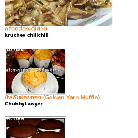
กล้วยฮ่องเต้เสวย
kruchev chillchill
มัฟฟิ่นฝอยทอง (Golden Yarn Muffin)
ChubbyLawyer