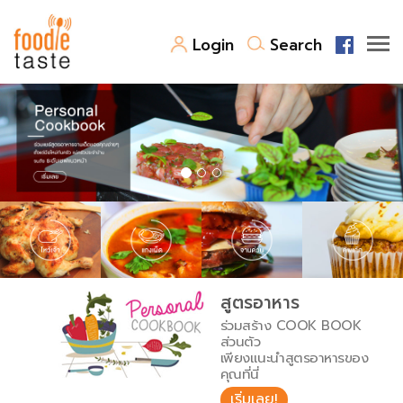
Login
Search
สูตรอาหาร
สูตรอาหารล่าสุด
พาไปชิม
Top Foodie
สารพันก้นครัว
เคล็ดลับน่ารู้
FoodPedia
เปรียบเทียบหน่วยการตวง
สูตรอาหาร
สร้าง Cookbook
ร่วมสร้าง COOK BOOK
เปรียบเทียบอุณหภูมิ
ส่วนตัว
เพียงแนะนำสูตรอาหารของ
เปรียบเทียบน้ำหนักวัตถุดิบ
คุณที่นี่
เริ่มเลย!