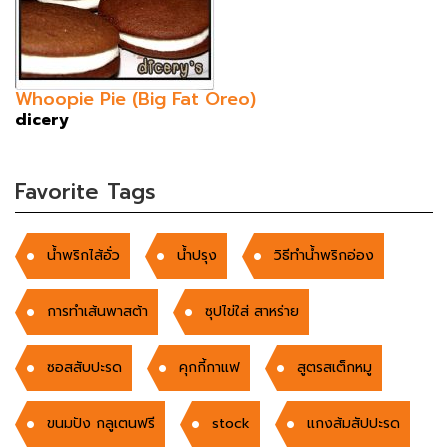
Whoopie Pie (Big Fat Oreo)
dicery
Favorite Tags
น้ำพริกไส้อั่ว
น้ำปรุง
วิธีทำน้ำพริกอ่อง
การทำเส้นพาสต้า
ซุปไข่ใส่ สาหร่าย
ซอสสับปะรด
คุกกี้กาแฟ
สูตรสเต็กหมู
ขนมปัง กลูเตนฟรี
stock
แกงส้มสัปปะรด