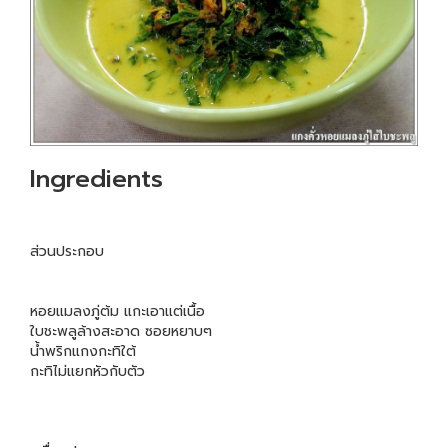
Ingredients
ส่วนประกอบ
หอยแมลงภู่ต้ม แกะเอาแต่เนื้อ
ใบชะพลูล้างสะอาด ซอยหยาบๆ
น้ำพริกแกงกะทิใต้
กะทิไม่แยกหัวกับตัว