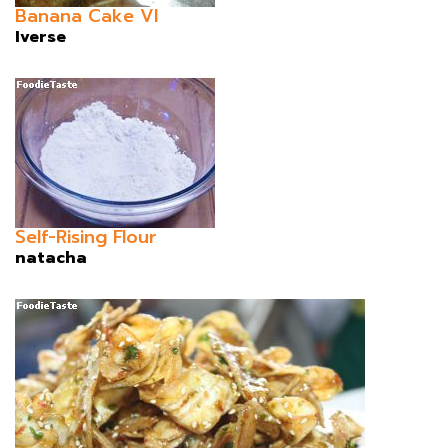
Banana Cake VI
Iverse
Self-Rising Flour
natacha