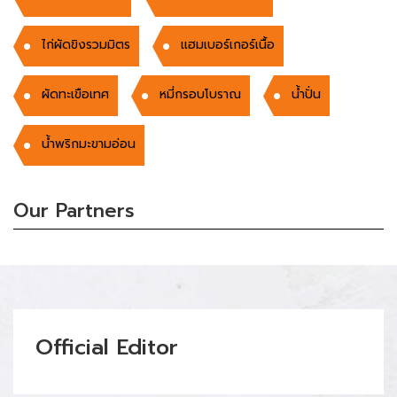
ไก่ผัดขิงรวมมิตร
แฮมเบอร์เกอร์เนื้อ
ผัดทะเขือเทศ
หมี่กรอบโบราณ
นํ้าปั่น
น้ำพริกมะขามอ่อน
Our Partners
Official Editor