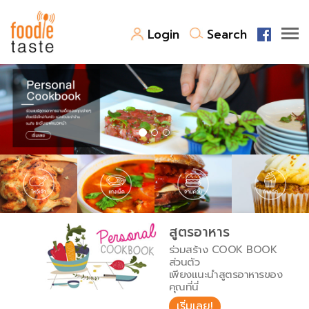
Login
Search
สูตรอาหาร
สูตรอาหารล่าสุด
พาไปชิม
Top Foodie
สารพันก้นครัว
เคล็ดลับน่ารู้
FoodPedia
เปรียบเทียบหน่วยการตวง
สูตรอาหาร
สร้าง Cookbook
ร่วมสร้าง COOK BOOK
เปรียบเทียบอุณหภูมิ
ส่วนตัว
เพียงแนะนำสูตรอาหารของ
เปรียบเทียบน้ำหนักวัตถุดิบ
คุณที่นี่
เริ่มเลย!