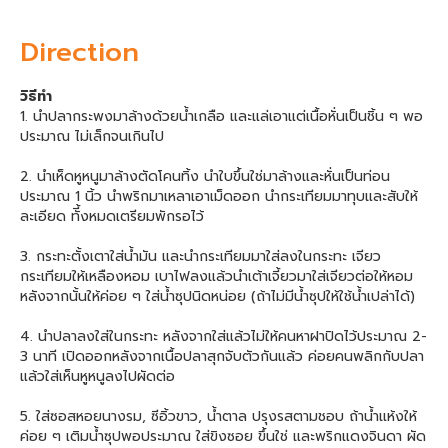
Direction
วิธีทำ
1. นำปลากระพงมาล้างด้วยน้ำเกลือ และแล่เอาแต่เนื้อหั่นเป็นชิ้น ๆ พอ
ประมาณ ไม่เล็กจนเกินไป
2. นำเห็ดหูหนูมาล้างตัดโคนทิ้ง นำใบขึ้นใช่มาล้างและหั่นเป็นท่อน
ประมาณ 1 นิ้ว นำพริกมาเหลาเอาเม็ดออก นำกระเทียมมาทุบและสับให้
ละเอียด ทัี้งหมดเตรียมพักรอไว้
3. กระทะตั้งเตาใส่น้ำมัน และนำกระเทียมมาใส่ลงในกระทะ เจียว
กระเทียมให้เหลืองหอม เบาไฟลงแล้วนำเต้าเจี้ยวมาใส่เจียวต่อให้หอม
หลังจากนั้นให้ค่อย ๆ ใส่น้ำซุปนิดหน่อย (ถ้าไม่มีน้ำซุปให้ใช้น้ำเปล่าได้)
4. นำปลาลงใส่ในกระทะ หลังจากใส่แล้วไม่ให้คนหาฝาปิดไว้ประมาณ 2-
3 นาที เปิดออกหลังจากเนื้อปลาสุกจับตัวกันแล้ว ค่อยคนพลิกกับปลา
แล้วใส่เห็นหูหนูลงไปผัดต่อ
5. ใส่ซอสหอยนางรม, ซีอิ้วขาว, น้ำตาล ปรุงรสตามชอบ ถ้าน้ำแห้งให้
ค่อย ๆ เติมน้ำซุปพอประมาณ ใส่ขิงซอย ขึ้นใช่ และพริกแดงจินดา ผัด