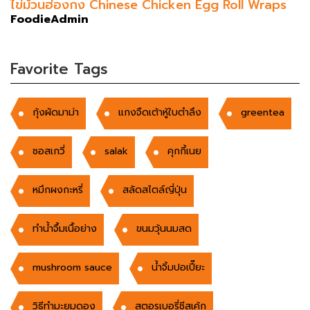
ไข่ม้วนฮ่องกง Chinese Chicken Egg Roll Wraps
FoodieAdmin
Favorite Tags
กุ้งผัดมาม่า
แกงจืดเต้าหู้ใบตำลึง
greentea
ซอสเกวี่
salak
คุกกี้เนย
หมึกผงกะหรี่
สลัดสไตล์ญี่ปุ่น
ทำน้ำจื้มเนื้อย่าง
ขนมวุ้นนมสด
mushroom sauce
น้ำจิ้มปอเปี๊ยะ
วิธีทำมะยมดอง
สตอรเบอรี่ชีสเค้ก