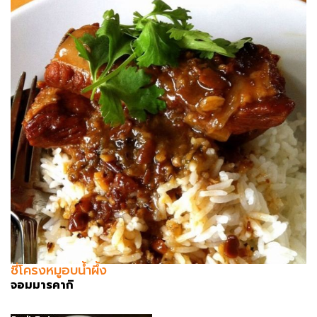
ซี่โครงหมูอบน้ำผึ้ง
จอมมารคากิ