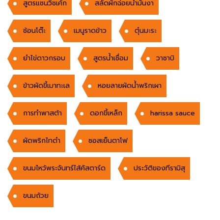
สูตรแซนวิชเค้ก
สลัดผักฉ่อยน้ำมันงา
ช้อนโต๊ะ
เมนูราดข้าว
ตุ๋นมะระ
ยำไข่ดาวกรอบ
สูตรน้ำเชื่อม
วาซาบิ
ข้าวผัดขี้เมาทะเล
หอยลายผัดน้ำพริกเผา
การทำพาสต้า
ดอกขี้เหล็ก
harissa sauce
ผัดพริกไทดำ
ซอสเย็นตาโฟ
ขนมไหว้พระจันทร์ไส้คัสตาร์ด
ประวัติของทีรามิสุ
ขนมถ้วย