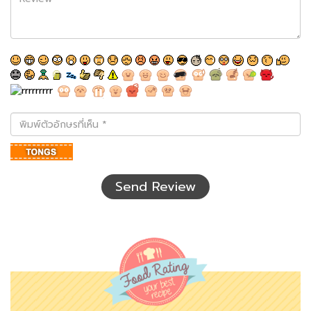
พิมพ์
ตัว
อักษร
ที่
เห็น
Send Review