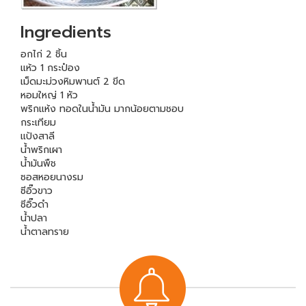
Ingredients
อกไก่ 2 ชิ้น
แห้ว 1 กระป๋อง
เม็ดมะม่วงหิมพานต์ 2 ขีด
หอมใหญ่ 1 หัว
พริกแห้ง ทอดในน้ำมัน มากน้อยตามชอบ
กระเทียม
แป้งสาลี
น้ำพริกเผา
น้ำมันพืช
ซอสหอยนางรม
ซีอิ๊วขาว
ซีอิ๊วดำ
น้ำปลา
น้ำตาลทราย