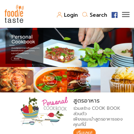
Login
Search
สูตรอาหาร
สูตรอาหารล่าสุด
พาไปชิม
Top Foodie
สารพันก้นครัว
เคล็ดลับน่ารู้
FoodPedia
เปรียบเทียบหน่วยการตวง
สูตรอาหาร
สร้าง Cookbook
ร่วมสร้าง COOK BOOK
เปรียบเทียบอุณหภูมิ
ส่วนตัว
เพียงแนะนำสูตรอาหารของ
เปรียบเทียบน้ำหนักวัตถุดิบ
คุณที่นี่
เริ่มเลย!