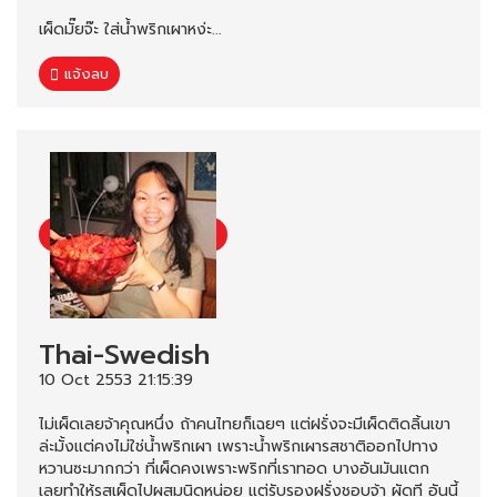
เผ็ดมั๊ยจ๊ะ ใส่น้ำพริกเผาหง่ะ...
แจ้งลบ
Thai-Swedish
10 Oct 2553 21:15:39
ไม่เผ็ดเลยจ้าคุณหนึ่ง ถ้าคนไทยก็เฉยๆ แต่ฝรั่งจะมีเผ็ดติดลิ้นเขา
ล่ะมั้งแต่คงไม่ใช่น้ำพริกเผา เพราะน้ำพริกเผารสชาติออกไปทาง
หวานซะมากกว่า ที่เผ็ดคงเพราะพริกที่เราทอด บางอันมันแตก
เลยทำให้รสเผ็ดไปผสมนิดหน่อย แต่รับรองฝรั่งชอบจ้า ผัดที อันนี้