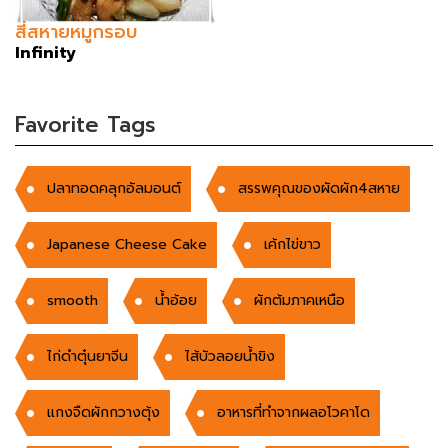
สี่สหายหมูกรอบ
Infinity
Favorite Tags
ปลาทอดคลุกอัลมอนต์
สรรพคุณของผัดผัก4สหาย
Japanese Cheese Cake
เค้กไข่ขาว
smooth
น้ำอ้อย
ผักต้มภาคเหนือ
ไก่ดำตุ๋นยาจีน
ไส้บัวลอยน้ำขิง
แกงจืดผักกวางตุ้ง
อาหารที่ทำจากผลอโวคาโด