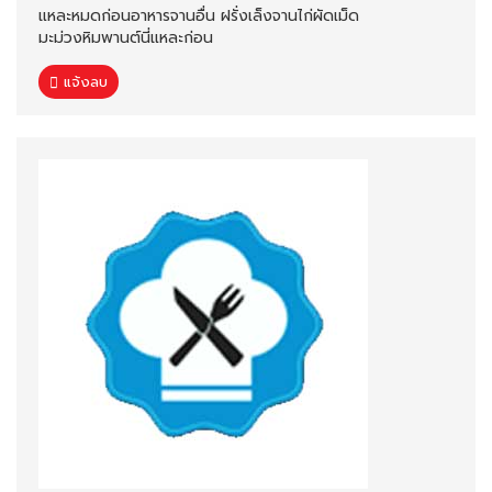
แหละหมดก่อนอาหารจานอื่น ฝรั่งเล็งจานไก่ผัดเม็ด
มะม่วงหิมพานต์นี่แหละก่อน
แจ้งลบ