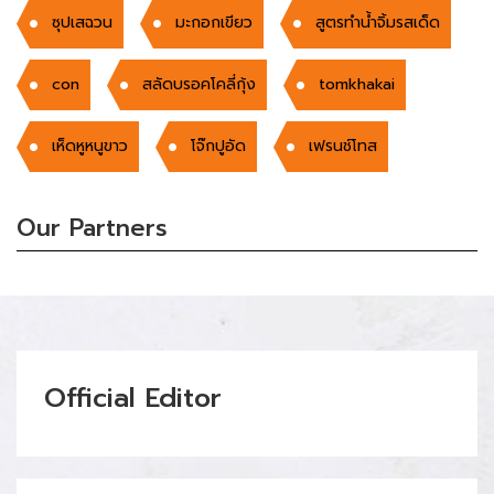
ซุปเสฉวน
มะกอกเขียว
สูตรทำน้ำจิ้มรสเด็ด
con
สลัดบรอคโคลี่กุ้ง
tomkhakai
เห็ดหูหนูขาว
โจ๊กปูอัด
เฟรนช์โทส
Our Partners
Official Editor