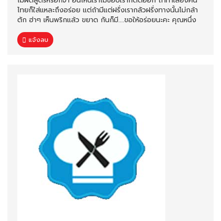
ไม่ผิดสูตรหรอกจ้า อันไหนเราไม่ชอบเราก็ตัดออก ถ้าทำเลี้ยงคน
ไทยก็ใส่แหละถึงอร่อย แต่ถ้ามีแต่ฝรั่งเรากลัวฝรั่งทางนั้นไม่กล้า
ตัก ฮ่าๆ เห็นพริกแล้ว ขยาด กันก็มี....ขอให้อร่อยนะคะ คุณหนึ่ง
แจ้งลบ