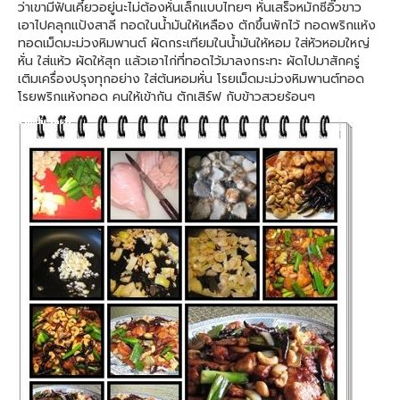
ว่าเขามีฟันเคี้ยวอยู่นะไม่ต้องหั่นเล็กแบบไทยๆ หั่นเสร็จหมักซีอิ๊วขาว
เอาไปคลุกแป้งสาลี ทอดในน้ำมันให้เหลือง ตักขึ้นพักไว้ ทอดพริกแห้ง
ทอดเม็ดมะม่วงหิมพานต์ ผัดกระเทียมในน้ำมันให้หอม ใส่หัวหอมใหญ่
หั่น ใส่แห้ว ผัดให้สุก แล้วเอาไก่ที่ทอดไว้มาลงกระทะ ผัดไปมาสักครู่
เติมเครื่องปรุงทุกอย่าง ใส่ต้นหอมหั่น โรยเม็ดมะม่วงหิมพานต์ทอด
โรยพริกแห้งทอด คนให้เข้ากัน ตักเสิร์ฟ กับข้าวสวยร้อนๆ