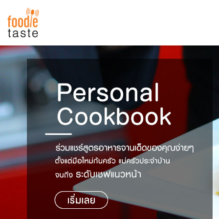
สูตรอาหาร
สูตรอาหารล่าสุด
พาไปชิม
Top Foodie
สารพันก้นครัว
เคล็ดลับน่ารู้
FoodPedia
เปรียบเทียบหน่วยการตวง
สร้าง Cookbook
เปรียบเทียบอุณหภูมิ
เปรียบเทียบน้ำหนักวัตถุดิบ