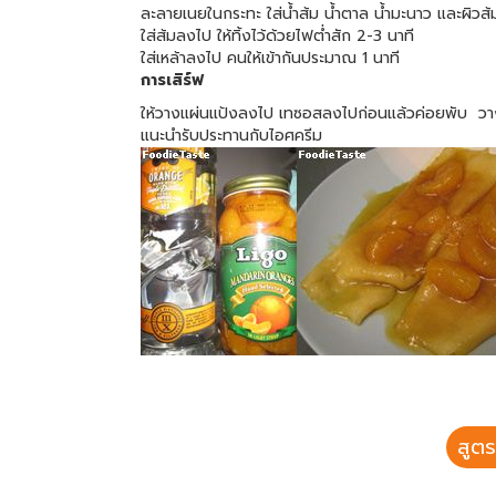
ละลายเนยในกระทะ ใส่น้ำส้ม น้ำตาล น้ำมะนาว และผิวส
ใส่ส้มลงไป ให้ทิ้งไว้ด้วยไฟต่ำสัก 2-3 นาที
ใส่เหล้าลงไป คนให้เข้ากันประมาณ 1 นาที
การเสิร์ฟ
ให้วางแผ่นแป้งลงไป เทซอสลงไปก่อนแล้วค่อยพับ วา
แนะนำรับประทานกับไอศครีม
สูตร