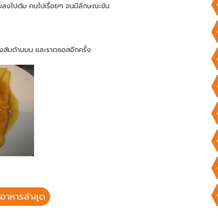
้มลงไปต้ม คนไปเรื่อยๆ จนมีลักษณะข้น
งส้มด้านบน และราดซอสอีกครั้ง
อาหารล่าสุด