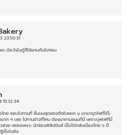
Bakery
3 23:50:31
ดคะ มีอะไรในตู้ก็ใช้แทนกันไปก่อน
h
 15:32:34
งไทย ชอบไปทานที่ ชั้นบนสุดของตึกใบหยก ๑ เขามาจุดไฟที่โต๊ะ
มาก ๆ เลย ไปทานข้าวที่ไหน ต้องมาทานขนมที่นี่ เพราะบุฟเฟ่ที่นี่
ิวสวย เพลงเพราะ นักร้องฟิลิปปินส์ นี่ไม่ได้กลับเมืองไทย ๖ ปี
รู้เจ๊งไปยัง