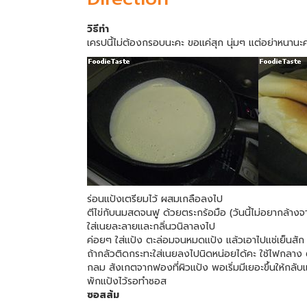
วิธีทำ
เครปนี้ไม่ต้องกรอบนะคะ ขอแค่สุก นุ่มๆ แต่อย่าหนา
ร่อนแป้งเตรียมไว้ ผสมเกลือลงไป
ตีไข่กับนมสดจนฟู ด้วยตระกร้อมือ (วันนี้ไม่อยากล้างจาน
ใส่เนยละลายและกลิ่นวนิลาลงไป
ค่อยๆ ใส่แป้ง ตะล่อมจนหมดแป้ง แล้วเอาไปแช่เย็นสัก
ถ้ากลัวติดกระทะใส่เนยลงไปนิดหน่อยได้คะ ใช้ไฟกลา
กลม สังเกตจากฟองที่ผิวแป้ง พอเริ่มมีเยอะขึ้นให้กลับ
พักแป้งไว้รอทำซอส
ซอสส้ม