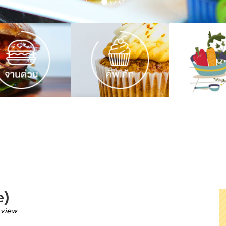
e)
 view