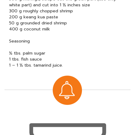
white part) and cut into 1 ½ inches size
300 g roughly chopped shrimp
200 g keang kua paste
50 g grounded dried shrimp
400 g coconut milk
Seasoning
½ tbs. palm sugar
1 tbs. fish sauce
1 – 1 ½ tbs. tamarind juice.