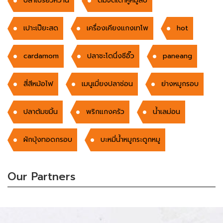
ปลาเปรี้ยวหวาน
ต้มจืดเต้าหู้หมูสับ
เปาะเป๊ยะสด
เครื่องเคียงแกงเทโพ
hot
cardamom
ปลาชะโดนึ่งซีอิ๊ว
paneang
สี่สีหม้อไฟ
เมนูเมี่ยงปลาช่อน
ย่างหมูกรอบ
ปลาต้มขมิ้น
พริกแกงครัว
น้ำเลม่อน
ผักบุ้งทอดกรอบ
บะหมี่น้ำหมูกระดูกหมู
Our Partners