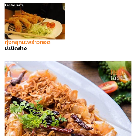
กุ้งคลุกมะพร้าวทอด
ป.เป็ดย่าง