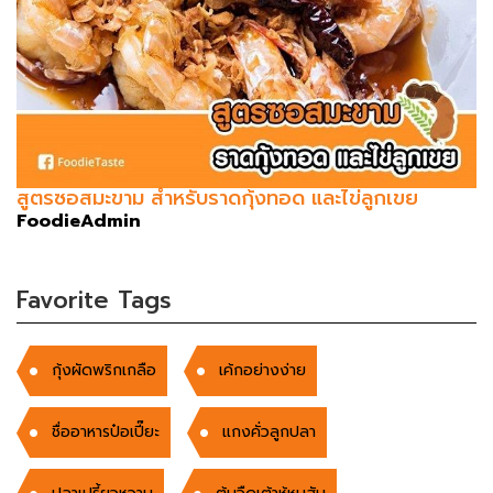
สูตรซอสมะขาม สำหรับราดกุ้งทอด และไข่ลูกเขย
FoodieAdmin
Favorite Tags
กุ้งผัดพริกเกลือ
เค้กอย่างง่าย
ชื่ออาหารป๋อเปี๊ยะ
แกงคั่วลูกปลา