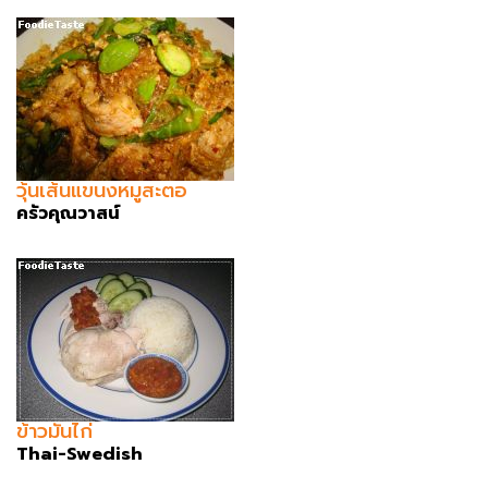
วุ้นเส้นแขนงหมูสะตอ
ครัวคุณวาสน์
ข้าวมันไก่
Thai-Swedish