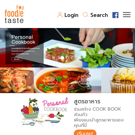
Login
Search
สูตรอาหาร
สูตรอาหารล่าสุด
พาไปชิม
Top Foodie
สารพันก้นครัว
เคล็ดลับน่ารู้
FoodPedia
เปรียบเทียบหน่วยการตวง
สูตรอาหาร
สร้าง Cookbook
ร่วมสร้าง COOK BOOK
เปรียบเทียบอุณหภูมิ
ส่วนตัว
เพียงแนะนำสูตรอาหารของ
เปรียบเทียบน้ำหนักวัตถุดิบ
คุณที่นี่
เริ่มเลย!