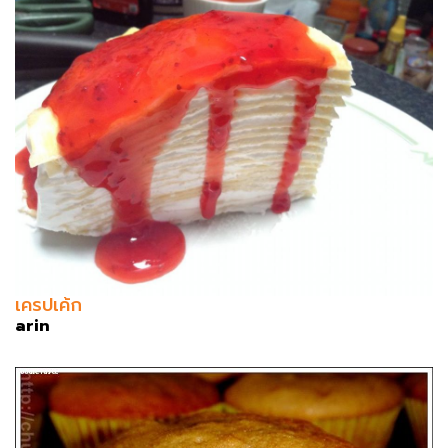
เครปเค้ก
arin