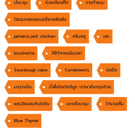
น้ำมะรุม
ก๋วยเตี๋ยวฮีโร่
การทำขนม
โฮมเมดสตรอเบอรี่พายฟิลลิ่ง
jamaica jerk chicken
ครีมสตู
เสจ
bruchetta
วิธีทำทอดมันปลา
Sourdough cake
Condiments
ปังปิ้ง
มะม่วงปั่น
น้ำผึ้งโยเกิตร์มูท +ภาษาอังกฤษไทย
แซนวิชแฮมกับไข่ต้ม
แกงคั่วมะรุม
ไก่รวนเค็ม
Blue Thyme