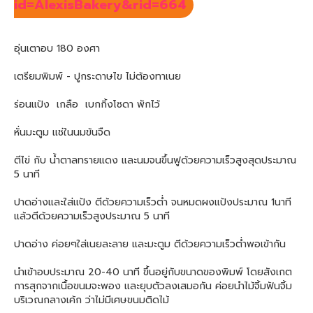
id=AlexisBakery&rid=664
อุ่นเตาอบ 180 องศา
เตรียมพิมพ์ - ปูกระดาษไข ไม่ต้องทาเนย
ร่อนแป้ง เกลือ เบกกิ้งโซดา พักไว้
หั่นมะตูม แช่ในนมข้นจืด
ตีไข่ กับ น้ำตาลทรายแดง และนมจนขึ้นฟูด้วยความเร็วสูงสุดประมาณ
5 นาที
ปาดอ่างและใส่แป้ง ตีด้วยความเร็วต่ำ จนหมดผงแป้งประมาณ 1นาที
แล้วตีด้วยความเร็วสูงประมาณ 5 นาที
ปาดอ่าง ค่อยๆใส่เนยละลาย และมะตูม ตีด้วยความเร็วต่ำพอเข้ากัน
นำเข้าอบประมาณ 20-40 นาที ขึ้นอยู่กับขนาดของพิมพ์ โดยสังเกต
การสุกจากเนื้อขนมจะพอง และยุบตัวลงเสมอกัน ค่อยนำไม้จิ้มฟันจิ้ม
บริเวณกลางเค้ก ว่าไม่มีเศษขนมติดไม้