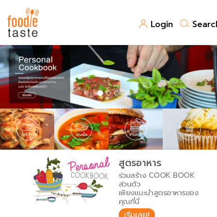
Login
Searc
สูตรอาหาร
สูตรอาหารล่าสุด
พาไปชิม
Top Foodie
สารพันก้นครัว
เคล็ดลับน่ารู้
FoodPedia
เปรียบเทียบหน่วยการตวง
สูตรอาหาร
สร้าง Cookbook
ร่วมสร้าง COOK BOOK
เปรียบเทียบอุณหภูมิ
ส่วนตัว
เพียงแนะนำสูตรอาหารของ
เปรียบเทียบน้ำหนักวัตถุดิบ
คุณที่นี่
เริ่มเลย!