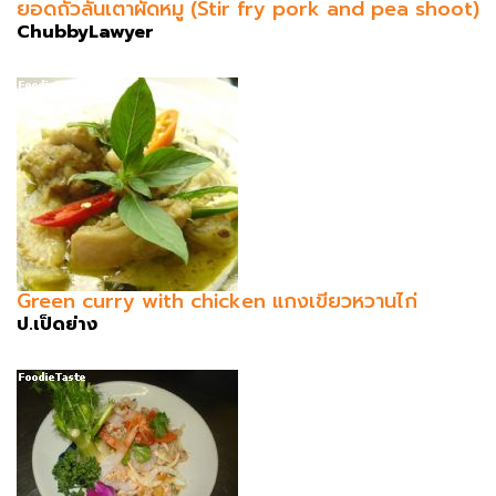
ยอดถั่วลันเตาผัดหมู (Stir fry pork and pea shoot)
ChubbyLawyer
Green curry with chicken แกงเขียวหวานไก่
ป.เป็ดย่าง