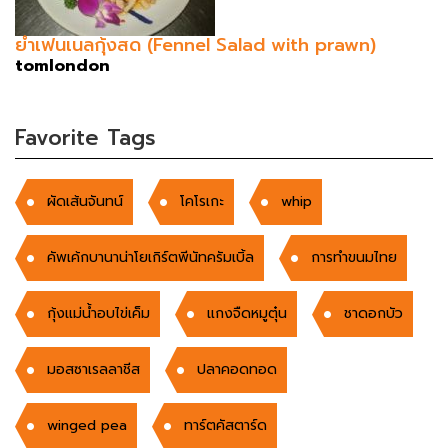
ยำเฟนเนลกุ้งสด (Fennel Salad with prawn)
tomlondon
Favorite Tags
ผัดเส้นจันทน์
โคโรเกะ
whip
คัพเค้กบานาน่าโยเกิร์ตพีนัทครัมเบิ้ล
การทำขนมไทย
กุ้งแม่น้ำอบไข่เค็ม
แกงจืดหมูตุ๋น
ชาดอกบัว
มอสซาเรลลาชีส
ปลาคอดทอด
winged pea
ทาร์ตคัสตาร์ด