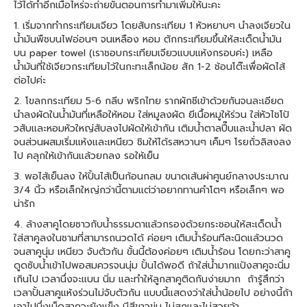
ไว้ได้ทำอีกเมื่อไหร่จะถ่ายขั้นตอนการทำมาเพิ่มให้นะคะ
1. เริ่มจากทำกระเทียมเจียว โดยสับกระเทียม 1 หัวหยาบๆ นำลงเจียวใน
น้ำมันพืชบนไฟอ่อนๆ จนเหลือง หอม ตักกระเทียมขึ้นให้สะเด็ดน้ำมัน
บน paper towel (เราชอบกระเทียมเจียวแบบแห้งกรอบค่ะ) เหลือ
น้ำมันที่ใช้เจียวกระเทียมไว้ในกะทะเล็กน้อย สัก 1-2 ช้อนโต๊ะเพื่อผัดไส้
ต่อไปค่ะ
2. โขลกกระเทียม 5-6 กลีบ พริกไทย รากผักชีเข้าด้วยกันจนละเอียด
นำลงผัดในน้ำมันที่เหลือให้หอม ใส่หมูลงผัด ยีเนื้อหมูให้ร่วน ใส่หัวไชโป้
วสับและหอมหัวใหญ่สับลงไปผัดให้เข้ากัน เติมน้ำตาลปี๊บและน้ำปลา ผัด
จนส่วนผสมเริ่มแห้งและเหนียว ชิมให้ได้รสหวานๆ เค็มๆ โรยถั่วลิสงลง
ไป คลุกให้เข้ากันแล้วยกลง รอให้เย็น
3. พอไส้เย็นลง ให้ปั้นไส้เป็นก้อนกลม ขนาดเส้นผ่าศูนย์กลางประมาณ
3/4 นิ้ว หรือเล็กใหญ่กว่านี้ตามแต่ว่าอยากทานคำโตๆ หรือเล็กๆ พอ
น่ารัก
4. ล้างสาคูโดยซาวกับน้ำธรรมดาแล้วกรองด้วยกระชอนให้สะเด็ดน้ำ
ใส่สาคูลงในชามที่สามารถนวดได้ ค่อยๆ เติมน้ำร้อนทีละนิดแล้วนวด
จนสาคูนุ่ม เหนียว จับตัวกัน ขั้นนี้ต้องค่อยๆ เติมน้ำร้อน โดยกะว่าสาคู
ดูดซับน้ำเข้าไปพอสมควรจนนุ่ม ปั้นได้พอดี ถ้าใส่น้ำมากแป้งสาคูจะนิ่ม
เกินไป เวลานึ่งจะแบน นิ่ม และทำให้ลูกสาคูติดกันง่ายมาก ถ้ารู้สึกว่า
เวลาปั้นสาคูแห้งร่วนไม่จับตัวกัน แบบนี้แสดงว่าใส่น้ำน้อยไป อย่างนี้ถ้า
เอาไปนึ่งเม็ดสาคูจะยังแข็ง มีสีขาวขุ่น ไม่สุกและไม่สวยจ้า