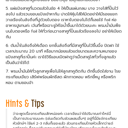
5. แผ่แป้งสาคูที่นวดแล้วในข้อ 4 ให้เป็นแผ่นกลม บาง วางไส้ที่ปั้นไว้
ลงไป แล้วรวบขอบแป้งเข้าหากัน ปาดให้หุ้มไส้ให้มิดอย่าให้มีรอยแยก
วางเรียงในลังถึงที่ปูด้วยใบตอง เราหาใบตองไม่ได้ก็เลยใช้ foil ห่อ
อาหารปูแทนค่ะ เว้นที่หรือเจาะรูให้ไอน้ำขึ้นมาได้ด้วยนะคะ พรมน้ำมันพืช
บนใบตองหรือ foil ให้ทั่วก่อนวางสาคูที่ปั้นแล้วเรียงลงไป อย่าให้เบียด
กัน
6. ต้มน้ำในลังถึงให้เดือด ยกชั้นลังถึงที่มีสาคูที่ปั้นไว้ขึ้นนึ่ง ปิดฝา ใช้
เวลาประมาณ 20 นาที หรือมากน้อยแล้วแต่ขนาดและความหนาของ
แป้งสาคูที่เราปั้นค่ะ เราใช้วิธีแอบเปิดฝาดูว่าเม็ดสาคูใสทั่วทั้งลูกแล้ว
เป็นอันว่าใช้ได้
7. พรมน้ำมันให้ทั่วลูกสาคูเพื่อไม่ให้ลูกสาคูติดกัน ตักขึ้นจัดใส่จาน โรย
กระเทียมเจียว เสิร์ฟพร้อมผักชีสด ผักกาดหอม พริกขี้หนู หรือพริก
หอม ตามชอบจ้า
ว่าจะพูดเรื่องกระเทียมสักหน่อยค่ะ เวลาเขียนว่าใช้ปริมาณเท่าไหร่นี่
เป็นการประมาณนะคะ (เช่นเดียวกับส่วนผสมอื่นๆ) อยู่ที่นี่มีแต่กระเทียม
หัวยักษ์ๆ ใช้แค่ 2-3 กลีบก็เยอะแล้ว ส่วนกระเทียมไทยหัวเล็กกว่าแต่