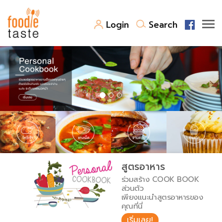
Login
Search
สูตรอาหาร
สูตรอาหารล่าสุด
พาไปชิม
Top Foodie
สารพันก้นครัว
เคล็ดลับน่ารู้
FoodPedia
เปรียบเทียบหน่วยการตวง
สูตรอาหาร
สร้าง Cookbook
ร่วมสร้าง COOK BOOK
เปรียบเทียบอุณหภูมิ
ส่วนตัว
เพียงแนะนำสูตรอาหารของ
เปรียบเทียบน้ำหนักวัตถุดิบ
คุณที่นี่
เริ่มเลย!