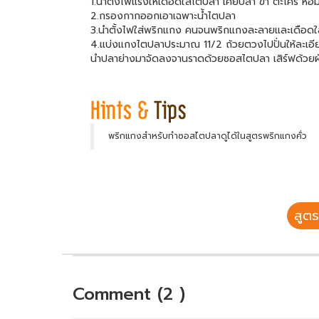
1.น้ำตั้งไฟแรงให้เดือดใส่ไตปลา เคยปลา ข่า ตะไคร้ หอม
2.กรองกากออกเอาเฉพาะน้ำไตปลา
3.นำตั้งไฟใส่พริกแกง คนจนพริกแกงละลายและเดือดใส่
4.แบ่งแกงไตปลาประมาณ 11/2 ถ้วยตวงไปปั่นให้ละเอี
นำปลาย่างมาจัดลงจานราดด้วยซอสไตปลา เสิร์ฟด้วย
พริกแกงสำหรับทำซอสไตปลาดูได้ในสูตรพริกแกงคั่ว
สูตร
Comment (2 )