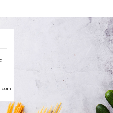
nd
l.com