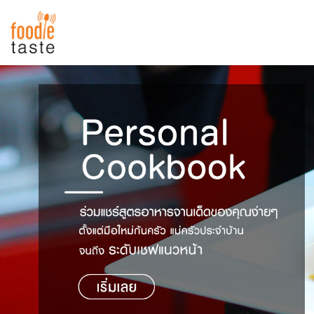
สูตรอาหาร
สูตรอาหารล่าสุด
พาไปชิม
Top Foodie
สารพันก้นครัว
เคล็ดลับน่ารู้
FoodPedia
เปรียบเทียบหน่วยการตวง
สร้าง Cookbook
เปรียบเทียบอุณหภูมิ
เปรียบเทียบน้ำหนักวัตถุดิบ