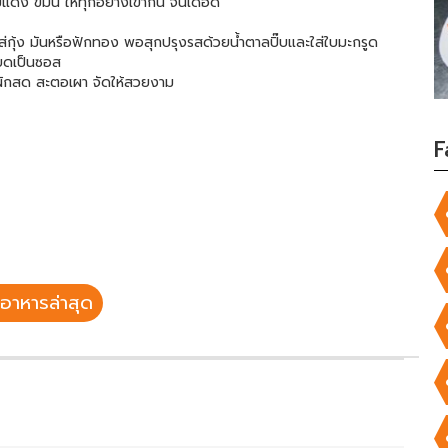
แดง ขมิ้น ให้ทุกอย่างเข้ากัน จนเดือด
กุ้ง มันหรือฟักทอง พอสุกปรุงรสด้วยน้ำตาลปิ๊บและใส่ใบมะกรูด
ยดเป็นซอส
ผักสด สะตอเผา จัดให้สวยงาม
F
อาหารล่าสุด