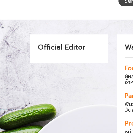
Se
เห็น
Official Editor
W
Fo
ผู้
อา
Pa
พัน
วัต
Pr
หน่