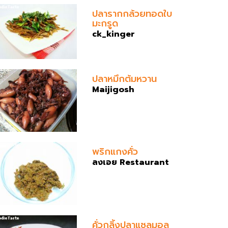
ปลารากกล้วยทอดใบ
มะกรูด
ck_kinger
ปลาหมึกต้มหวาน
Maijigosh
พริกแกงคั่ว
ลงเอย Restaurant
คั่วกลิ้งปลาแซลมอล