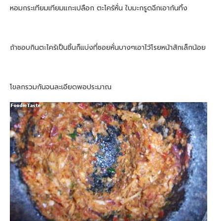
หอมกระเทียมเทียมแกะเปลือก ตะไคร้หั่น ใบมะกรูดฉีกเอาก้นทิ้ง
ถ้าชอบกินตะไคร้เป็นชิ้นก็แบ่งที่ซอยหั่นบางๆเอาไว้โรยหน้าสักเล็กน้อย
โขลกรวมกันจนละเอียดพอประมาณ