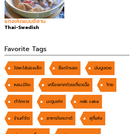
แกงเห็ดแบบอีสาน
Thai-Swedish
Favorite Tags
ไข่พะโล้น่องเล็ก
ช็อกโกเลต
มันปูเสวย
หลน.มิโซะ
เครื่องเทศก๋วยเตี๋ยวเนื้อ
ไทย
ตำโคราช
มะตูมเค้ก
milk cake
ร้านคำโต
อาหารโรคเกาต์
สุกี้แห้ง