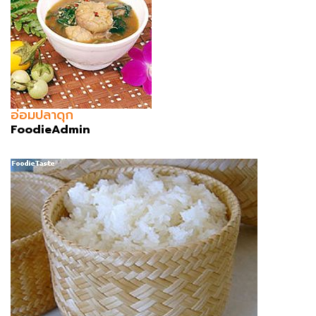
อ่อมปลาดุก
FoodieAdmin