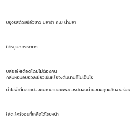
ปรุงรสด้วยซีอิ้วขาว ปลาร้า กะปิ น้ำปลา
ใส่หมูบดกระจายๆ
ปล่อยให้เดือดโดยไม่ต้องคน
กลิ่นหอมอบอวลเขียวเข้มหรือจะต้มนานก็ไม่เป็นไร
น้ำไข่ผำที่คลายตัวจะออกมาเยอะพอควรต้มจนน้ำงวดขลุกขลิกจะอร่อย
ใส่ตะไคร้ซอยที่เหลือไว้โรยหน้า