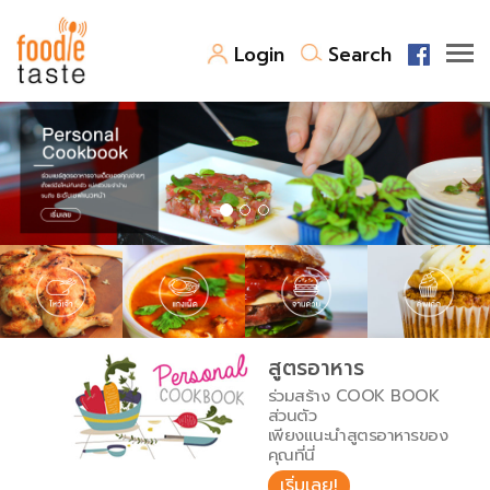
Login
Search
สูตรอาหาร
สูตรอาหารล่าสุด
พาไปชิม
Top Foodie
สารพันก้นครัว
เคล็ดลับน่ารู้
FoodPedia
เปรียบเทียบหน่วยการตวง
สูตรอาหาร
สร้าง Cookbook
ร่วมสร้าง COOK BOOK
เปรียบเทียบอุณหภูมิ
ส่วนตัว
เพียงแนะนำสูตรอาหารของ
เปรียบเทียบน้ำหนักวัตถุดิบ
คุณที่นี่
เริ่มเลย!